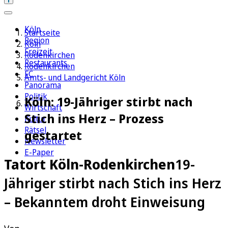
Köln
Startseite
Region
Köln
Freizeit
Rodenkirchen
Restaurants
Rodenkirchen
FC
Amts- und Landgericht Köln
Panorama
Politik
Köln: 19-Jähriger stirbt nach
Wirtschaft
Stich ins Herz – Prozess
Kultur
Rätsel
gestartet
Newsletter
E-Paper
Tatort Köln-Rodenkirchen
19-
Jähriger stirbt nach Stich ins Herz
– Bekanntem droht Einweisung