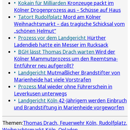
Kokain für Milliarden
Kronzeuge packt im
Kölner Drogenprozess aus – Schüsse auf Haus
Tatort Rudolfplatz
Mord am Kölner
Weihnachtsmarkt – das tragische Schicksal vom
„schönen Helmut“
Prozess vor dem Landgericht
Hürther
Ladendieb hatte ein Messer im Rucksack
BGH lässt Thomas Drach warten
Wird der
Kölner Mammutprozess um den Reemtsma-
Entführer neu aufgerollt?
Landgericht
Mutmaßlicher Brandstifter von
Marienheide hat viele Vorstrafen
Prozess
Mal wieder ohne Führerschein in
Leverkusen unterwegs
Landgericht Köln
42-Jährigem werden Einbruch
und Brandstiftung in Marienheide vorgeworfen
Themen:
Thomas Drach
Feuerwehr Köln
Rudolfplatz
Weihnachtsmarkt Köln
Opladen