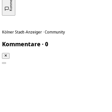
Kommentare
Kölner Stadt-Anzeiger · Community
Kommentare · 0
Mein KStA
Meine Artikel
Meine Region
Meine Newsletter
Mein KStA PLUS
Mein E-Paper