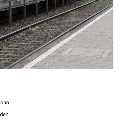
Bonn.
nden