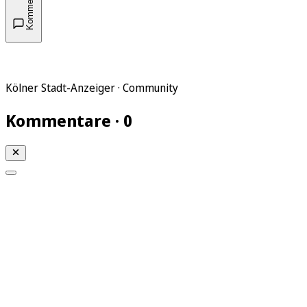
Kommentare
Kölner Stadt-Anzeiger · Community
Kommentare · 0
Mein KStA
Meine Artikel
Meine Region
Meine Newsletter
Mein KStA PLUS
Mein E-Paper