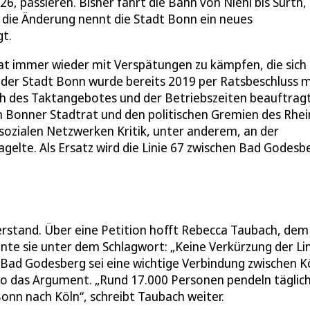
, passieren. Bisher fährt die Bahn von Niehl bis Sürth,
 die Änderung nennt die Stadt Bonn ein neues
gt.
 hat immer wieder mit Verspätungen zu kämpfen, die sich
 der Stadt Bonn wurde bereits 2019 per Ratsbeschluss m
ch des Taktangebotes und der Betriebszeiten beauftragt
m Bonner Stadtrat und den politischen Gremien des Rhei
sozialen Netzwerken Kritik, unter anderem, an der
gelte. Als Ersatz wird die Linie 67 zwischen Bad Godesb
erstand. Über eine Petition hofft Rebecca Taubach, dem
nnte sie unter dem Schlagwort: „Keine Verkürzung der Li
-Bad Godesberg sei eine wichtige Verbindung zwischen K
 so das Argument. „Rund 17.000 Personen pendeln täglic
nn nach Köln“, schreibt Taubach weiter.