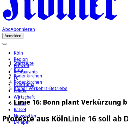
Abo
Abonnieren
Anmelden
Köln
Region
Startseite
Freizeit
Köln
Restaurants
Rodenkirchen
FC
Rodenkirchen
Panorama
Kölner Verkehrs-Betriebe
Politik
Wirtschaft
Linie 16: Bonn plant Verkürzung b
Kultur
Rätsel
Newsletter
Proteste aus Köln
Linie 16 soll a
E-Paper