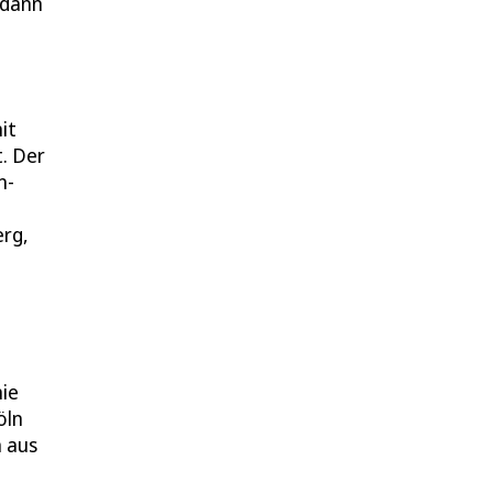
 dann
it
. Der
n-
erg,
nie
öln
h aus