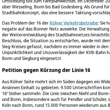
Umstellung soll zum Fahrplanwechsel, im Dezember 2026
über Wesseling, Bonn bis Bad Godesberg. Als Grund für
Stadtbahnkonzept, das eine bessere Taktung vorschlä
Das Problem der 16 der
Kölner Verkehrsbetriebe
: Sie
negativ auf das Bonner Netz auswirke. Die Verwaltung
der Weiterentwicklung des Stadtbahnnetzes hinsichtli
Beschluss, die Situation zu entschärfen, wurde mit de
Sieg-Kreises gefasst, nachdem es immer wieder in den 
Unpünktlichkeit und Unzuverlässigkeit der KVB-Bahn ha
Bonn und Siegburg eingesetzt.
Petition gegen Kürzung der Linie 16
Aus Kölner Seite mehrt sich im Süden dagegen ein Wid
Ansinnen Einhalt zu gebieten. 9.500 Unterschriften ko
16“ bisher sammeln. Die Linie zwischen Niehl und Bonn
und Bonn, insbesondere auch für Pendler und Schüler,
Köln nach Bonn, rund 15.000 Personen wiederum aus Bo