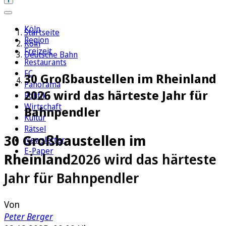
Köln
Startseite
Region
Köln
Freizeit
Deutsche Bahn
Restaurants
FC
30 Großbaustellen im Rheinland
Panorama
2026 wird das härteste Jahr für
Politik
Wirtschaft
Bahnpendler
Kultur
Rätsel
30 Großbaustellen im
Newsletter
E-Paper
Rheinland
2026 wird das härteste
Jahr für Bahnpendler
Von
Peter Berger