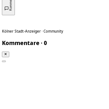
Kommentare
Kölner Stadt-Anzeiger · Community
Kommentare · 0
Mein KStA
Meine Artikel
Meine Region
Meine Newsletter
Mein KStA PLUS
Mein E-Paper