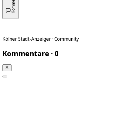
Kommentare
Kölner Stadt-Anzeiger · Community
Kommentare · 0
Mein KStA
Meine Artikel
Meine Region
Meine Newsletter
Mein KStA PLUS
Mein E-Paper