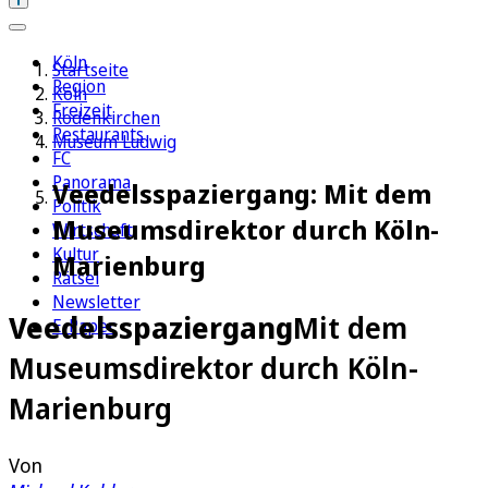
Köln
Startseite
Region
Köln
Freizeit
Rodenkirchen
Restaurants
Museum Ludwig
FC
Panorama
Veedelsspaziergang: Mit dem
Politik
Museumsdirektor durch Köln-
Wirtschaft
Kultur
Marienburg
Rätsel
Newsletter
Veedelsspaziergang
Mit dem
E-Paper
Museumsdirektor durch Köln-
Marienburg
Von