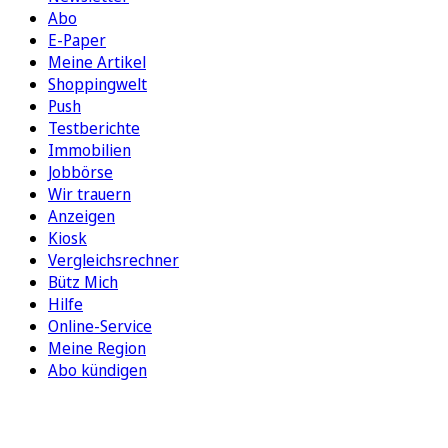
Abo
E-Paper
Meine Artikel
Shoppingwelt
Push
Testberichte
Immobilien
Jobbörse
Wir trauern
Anzeigen
Kiosk
Vergleichsrechner
Bütz Mich
Hilfe
Online-Service
Meine Region
Abo kündigen
FOLGEN SIE UNS
ENTDECKEN SIE UNSERE APP