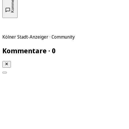
Kommentare
Kölner Stadt-Anzeiger · Community
Kommentare · 0
Mein KStA
Meine Artikel
Meine Region
Meine Newsletter
Mein KStA PLUS
Mein E-Paper