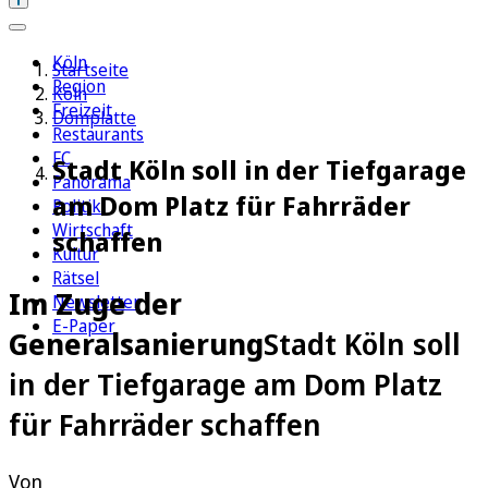
Köln
Startseite
Region
Köln
Freizeit
Domplatte
Restaurants
FC
Stadt Köln soll in der Tiefgarage
Panorama
am Dom Platz für Fahrräder
Politik
Wirtschaft
schaffen
Kultur
Rätsel
Im Zuge der
Newsletter
E-Paper
Generalsanierung
Stadt Köln soll
in der Tiefgarage am Dom Platz
für Fahrräder schaffen
Von