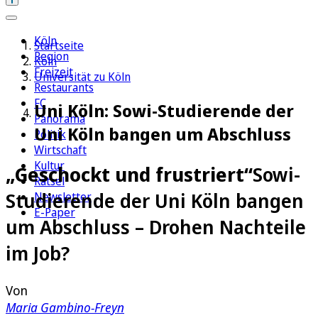
Köln
Startseite
Region
Köln
Freizeit
Universität zu Köln
Restaurants
FC
Uni Köln: Sowi-Studierende der
Panorama
Uni Köln bangen um Abschluss
Politik
Wirtschaft
Kultur
„Geschockt und frustriert“
Sowi-
Rätsel
Studierende der Uni Köln bangen
Newsletter
E-Paper
um Abschluss – Drohen Nachteile
im Job?
Von
Maria Gambino-Freyn