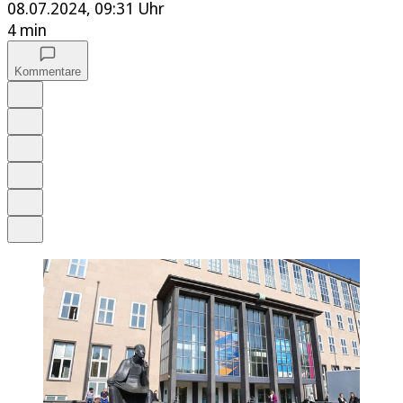
08.07.2024, 09:31 Uhr
4 min
Kommentare
Auf Google bevorzugen
Anhören
Schrift
Merken
Drucken
Teilen