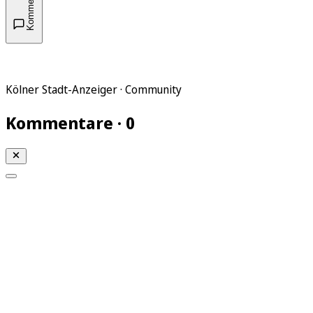
Kommentare
Kölner Stadt-Anzeiger · Community
Kommentare · 0
Mein KStA
Meine Artikel
Meine Region
Meine Newsletter
Mein KStA PLUS
Mein E-Paper