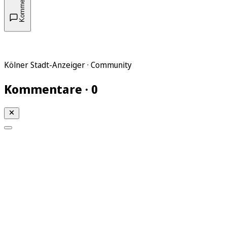
Kommentare
Kölner Stadt-Anzeiger · Community
Kommentare · 0
Mein KStA
Meine Artikel
Meine Region
Meine Newsletter
Mein KStA PLUS
Mein E-Paper