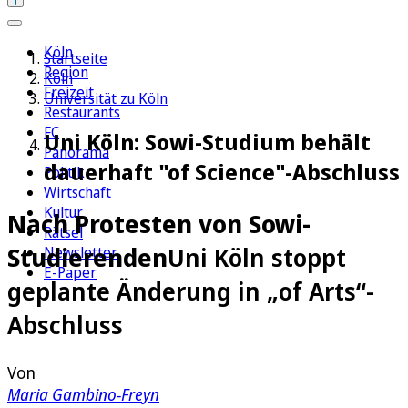
Köln
Startseite
Region
Köln
Freizeit
Universität zu Köln
Restaurants
FC
Uni Köln: Sowi-Studium behält
Panorama
dauerhaft "of Science"-Abschluss
Politik
Wirtschaft
Kultur
Nach Protesten von Sowi-
Rätsel
Studierenden
Uni Köln stoppt
Newsletter
E-Paper
geplante Änderung in „of Arts“-
Abschluss
Von
Maria Gambino-Freyn