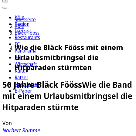
Köln
Startseite
Region
Köln
Freizeit
Bläck Fööss
Restaurants
FC
Wie die Bläck Fööss mit einem
Panorama
Urlaubsmitbringsel die
Politik
Wirtschaft
Hitparaden stürmten
Kultur
Rätsel
50 Jahre Bläck Fööss
Wie die Band
Newsletter
E-Paper
mit einem Urlaubsmitbringsel die
Hitparaden stürmte
Von
Norbert Ramme