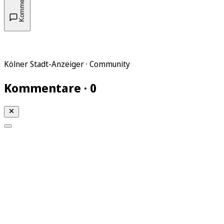
Kommentare
Kölner Stadt-Anzeiger · Community
Kommentare · 0
Mein KStA
Meine Artikel
Meine Region
Meine Newsletter
Mein KStA PLUS
Mein E-Paper