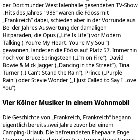
der Dortmunder Westfalenhalle gesendeten TV-Show
„Hits des Jahres 1985“ waren die Fööss mit
„Frankreich“ dabei, schieden aber in der Vorrunde aus.
Bei der Jahres-Auswertung der damaligen
Hitparaden, die Opus („Life Is Life“) vor Modern
Talking („You're My Heart, You're My Soul“)
gewannen, landeten die Fööss auf Platz 57. Immerhin
noch vor Bruce Springsteen („I’m on Fire“), David
Bowie & Mick Jagger („Dancing in the Street“), Tina
Turner („I Can’t Stand the Rain“), Prince („Purple
Rain“) oder Stevie Wonder („I Just Called to Say I Love
You“).
Vier Kölner Musiker in einem Wohnmobil
Die Geschichte von „Frankreich, Frankreich“ begann
eigentlich bereits zwei Jahre zuvor bei einem
Camping-Urlaub. Die befreundeten Ehepaare Engel
(Tommy und sein damalige Frau Irmgard) und Hömig