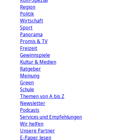
Köln-Spezial
Region
Politik
Wirtschaft
Sport
Panorama
Promis & TV
Freizeit
Gewinnspiele
Kultur & Medien
Ratgeber
Meinung
Green
Schule
Themen von A bis Z
Newsletter
Podcasts
Services und Empfehlungen
Wir helfen
Unsere Partner
E-Paper lesen