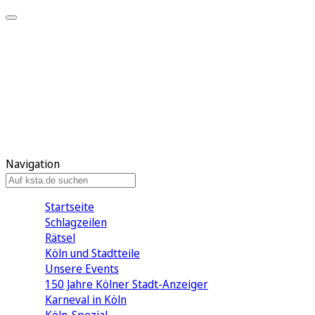
Mein KStA
Meine Artikel
Meine Region
Meine Newsletter
Mein KStA PLUS
Mein E-Paper
Navigation
Startseite
Schlagzeilen
Rätsel
Köln und Stadtteile
Unsere Events
150 Jahre Kölner Stadt-Anzeiger
Karneval in Köln