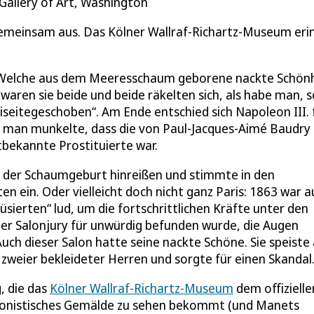
Gallery of Art, Washington
 gemeinsam aus. Das Kölner Wallraf-Richartz-Museum eri
e? Welche aus dem Meeresschaum geborene nackte Schön
waren sie beide und beide räkelten sich, als habe man, s
eiseitegeschoben“. Am Ende entschied sich Napoleon III. 
il man munkelte, dass die von Paul-Jacques-Aimé Baudry
dtbekannte Prostituierte war.
von der Schaumgeburt hinreißen und stimmte in den
n ein. Oder vielleicht doch nicht ganz Paris: 1863 war a
üsierten“ lud, um die fortschrittlichen Kräfte unter den
 der Salonjury für unwürdig befunden wurde, die Augen
h dieser Salon hatte seine nackte Schöne. Sie speiste
zweier bekleideter Herren und sorgte für einen Skandal
, die das
Kölner Wallraf-Richartz-Museum
dem offizielle
sionistisches Gemälde zu sehen bekommt (und Manets