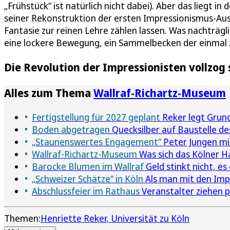
„Frühstück“ ist natürlich nicht dabei). Aber das liegt i
seiner Rekonstruktion der ersten Impressionismus-Ausst
Fantasie zur reinen Lehre zählen lassen. Was nachträgli
eine lockere Bewegung, ein Sammelbecken der einmal 
Die Revolution der Impressionisten vollzog 
Alles zum Thema
Wallraf-Richartz-Museum
Fertigstellung für 2027 geplant
Reker legt Grund
Boden abgetragen
Quecksilber auf Baustelle d
„Staunenswertes Engagement“
Peter Jungen mi
Wallraf-Richartz-Museum
Was sich das Kölner H
Barocke Blumen im Wallraf
Geld stinkt nicht, es
„Schweizer Schätze“ in Köln
Als man mit den Imp
Abschlussfeier im Rathaus
Veranstalter ziehen p
Themen:
Henriette Reker
Universität zu Köln