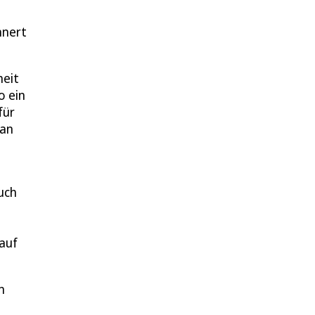
nnert
heit
o ein
für
 an
uch
 auf
.
n