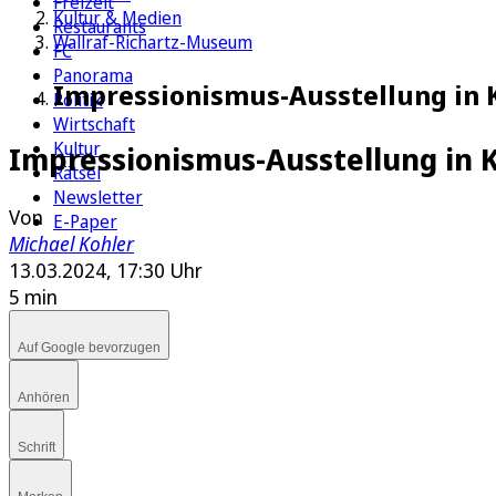
Freizeit
Kultur & Medien
Restaurants
Wallraf-Richartz-Museum
FC
Panorama
Impressionismus-Ausstellung in K
Politik
Wirtschaft
Kultur
Impressionismus-Ausstellung in 
Rätsel
Newsletter
Von
E-Paper
Michael Kohler
13.03.2024, 17:30 Uhr
5 min
Auf Google bevorzugen
Anhören
Schrift