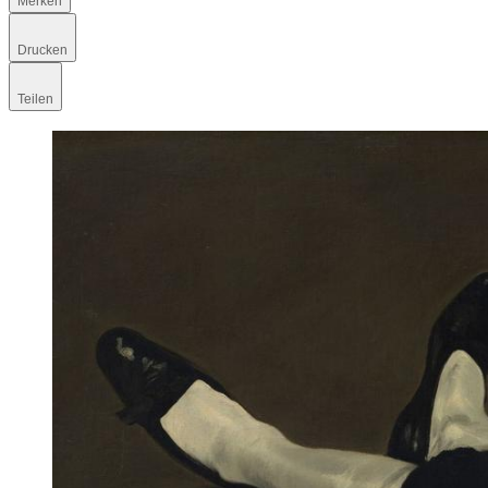
Merken
Drucken
Teilen