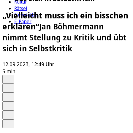
Kultur
Rätsel
„Vielleicht muss ich ein bisschen
Newsletter
E-Paper
erklären“
Jan Böhmermann
nimmt Stellung zu Kritik und übt
sich in Selbstkritik
12.09.2023, 12:49 Uhr
5 min
Auf Google bevorzugen
Anhören
Schrift
Merken
Drucken
Teilen