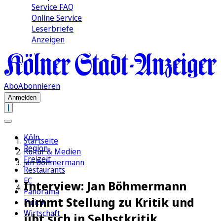
Service FAQ
Online Service
Leserbriefe
Anzeigen
Abo
Abonnieren
Anmelden
Köln
Startseite
Region
Kultur & Medien
Freizeit
Jan Böhmermann
Restaurants
FC
Interview: Jan Böhmermann
Panorama
nimmt Stellung zu Kritik und
Politik
Wirtschaft
übt sich in Selbstkritik