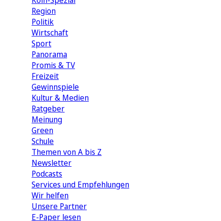
Köln-Spezial
Region
Politik
Wirtschaft
Sport
Panorama
Promis & TV
Freizeit
Gewinnspiele
Kultur & Medien
Ratgeber
Meinung
Green
Schule
Themen von A bis Z
Newsletter
Podcasts
Services und Empfehlungen
Wir helfen
Unsere Partner
E-Paper lesen