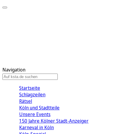
Mein KStA
Meine Artikel
Meine Region
Meine Newsletter
Mein KStA PLUS
Mein E-Paper
Navigation
Startseite
Schlagzeilen
Rätsel
Köln und Stadtteile
Unsere Events
150 Jahre Kölner Stadt-Anzeiger
Karneval in Köln