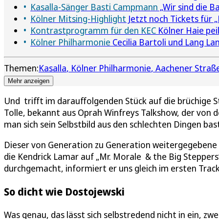
Kasalla-Sänger Basti Campmann
„Wir sind die B
Kölner Mitsing-Highlight
Jetzt noch Tickets für 
Kontrastprogramm für den KEC
Kölner Haie pe
Kölner Philharmonie
Cecilia Bartoli und Lang L
Themen:
Kasalla
Kölner Philharmonie
Aachener Straße
Mehr anzeigen
Und trifft im darauffolgenden Stück auf die brüchige
Tolle, bekannt aus Oprah Winfreys Talkshow, der von d
man sich sein Selbstbild aus den schlechten Dingen bast
Dieser von Generation zu Generation weitergegebene
die Kendrick Lamar auf „Mr. Morale & the Big Stepper
durchgemacht, informiert er uns gleich im ersten Track
So dicht wie Dostojewski
Was genau, das lässt sich selbstredend nicht in ein, zwe