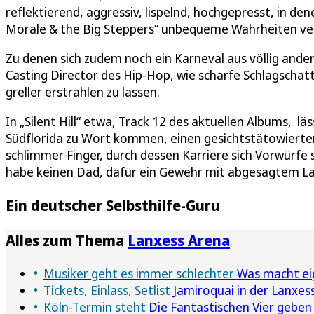
reflektierend, aggressiv, lispelnd, hochgepresst, in d
Morale & the Big Steppers“ unbequeme Wahrheiten ve
Zu denen sich zudem noch ein Karneval aus völlig ande
Casting Director des Hip-Hop, wie scharfe Schlagscha
greller erstrahlen zu lassen.
In „Silent Hill“ etwa, Track 12 des aktuellen Albums, 
Südflorida zu Wort kommen, einen gesichtstätowierte
schlimmer Finger, durch dessen Karriere sich Vorwürfe
habe keinen Dad, dafür ein Gewehr mit abgesägtem La
Ein deutscher Selbsthilfe-Guru
Alles zum Thema
Lanxess Arena
Musiker geht es immer schlechter
Was macht eige
Tickets, Einlass, Setlist
Jamiroquai in der Lanxes
Köln-Termin steht
Die Fantastischen Vier gebe