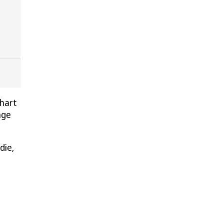
khart
nge
die,