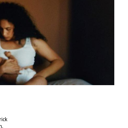
rick
n,