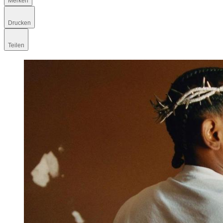
Merken
Drucken
Teilen