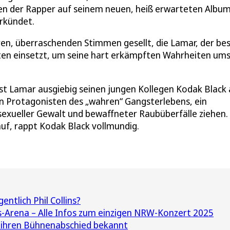
enen der Rapper auf seinem neuen, heiß erwarteten Album
rkündet.
ren, überraschenden Stimmen gesellt, die Lamar, der be
tten einsetzt, um seine hart erkämpften Wahrheiten um
lässt Lamar ausgiebig seinen jungen Kollegen Kodak Black
n Protagonisten des „wahren“ Gangsterlebens, ein
 sexueller Gewalt und bewaffneter Raubüberfälle ziehen.
uf, rappt Kodak Black vollmundig.
ntlich Phil Collins?
s-Arena – Alle Infos zum einzigen NRW-Konzert 2025
n ihren Bühnenabschied bekannt