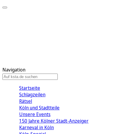
Mein KStA
Meine Artikel
Meine Region
Meine Newsletter
Mein KStA PLUS
Mein E-Paper
Navigation
Startseite
Schlagzeilen
Rätsel
Köln und Stadtteile
Unsere Events
150 Jahre Kölner Stadt-Anzeiger
Karneval in Köln