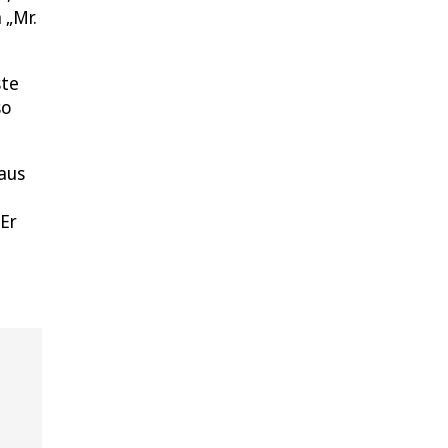
 „Mr.
ste
so
 aus
 Er