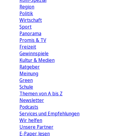
Köln-Spezial
Region
Politik
Wirtschaft
Sport
Panorama
Promis & TV
Freizeit
Gewinnspiele
Kultur & Medien
Ratgeber
Meinung
Green
Schule
Themen von A bis Z
Newsletter
Podcasts
Services und Empfehlungen
Wir helfen
Unsere Partner
E-Paper lesen