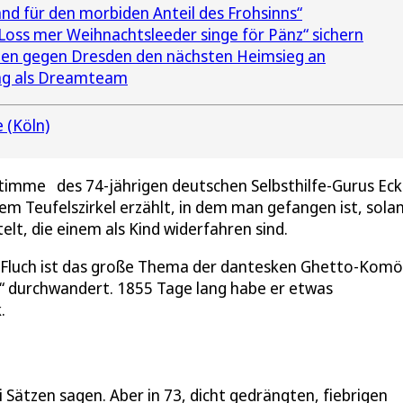
and für den morbiden Anteil des Frohsinns“
„Loss mer Weihnachtsleeder singe för Pänz“ sichern
ilen gegen Dresden den nächsten Heimsieg an
ang als Dreamteam
 (Köln)
 Stimme des 74-jährigen deutschen Selbsthilfe-Gurus Ec
em Teufelszirkel erzählt, in dem man gefangen ist, sola
elt, die einem als Kind widerfahren sind.
 Fluch ist das große Thema der dantesken Ghetto-Komö
s“ durchwandert. 1855 Tage lang habe er etwas
.
i Sätzen sagen. Aber in 73, dicht gedrängten, fiebrigen