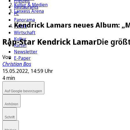
Freizeit
Kultur & Medien
Restaurants
Lanxess Arena
FC
Panorama
Kendrick Lamars neues Album: „Mr
Politik
Wirtschaft
Kultur
Rap-Star Kendrick Lamar
Die größ
Rätsel
Newsletter
Von
E-Paper
Christian Bos
15.05.2022, 14:59 Uhr
4 min
Auf Google bevorzugen
Anhören
Schrift