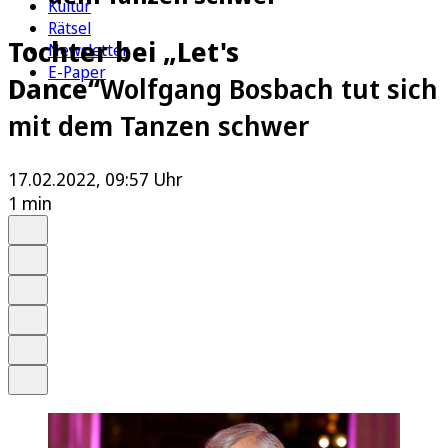
Kultur
Rätsel
Tochter bei „Let's
Newsletter
E-Paper
Dance“
Wolfgang Bosbach tut sich
mit dem Tanzen schwer
17.02.2022, 09:57 Uhr
1 min
Auf Google bevorzugen
Anhören
Schrift
Merken
Drucken
Teilen