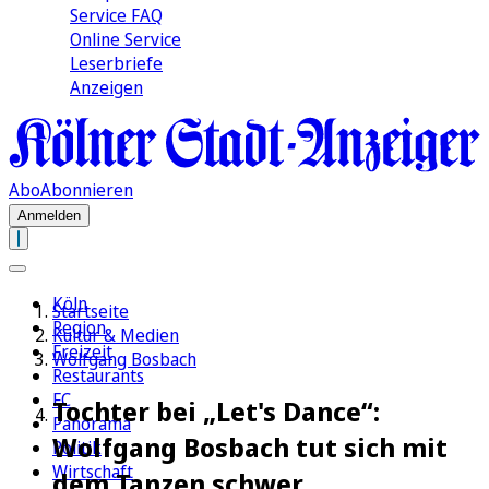
Service FAQ
Online Service
Leserbriefe
Anzeigen
Abo
Abonnieren
Anmelden
Köln
Startseite
Region
Kultur & Medien
Freizeit
Wolfgang Bosbach
Restaurants
FC
Tochter bei „Let's Dance“:
Panorama
Wolfgang Bosbach tut sich mit
Politik
Wirtschaft
dem Tanzen schwer