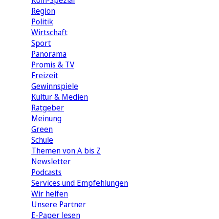
Köln-Spezial
Region
Politik
Wirtschaft
Sport
Panorama
Promis & TV
Freizeit
Gewinnspiele
Kultur & Medien
Ratgeber
Meinung
Green
Schule
Themen von A bis Z
Newsletter
Podcasts
Services und Empfehlungen
Wir helfen
Unsere Partner
E-Paper lesen