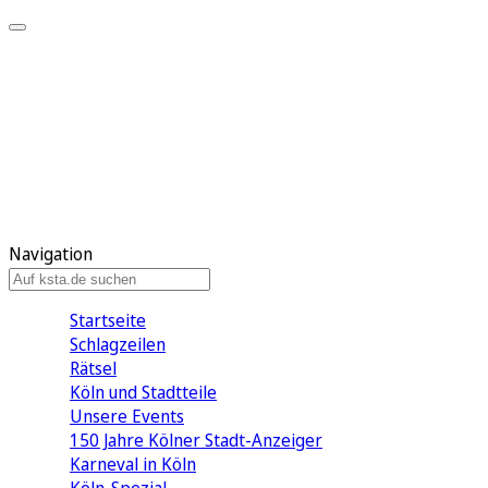
Mein KStA
Meine Artikel
Meine Region
Meine Newsletter
Mein KStA PLUS
Mein E-Paper
Navigation
Startseite
Schlagzeilen
Rätsel
Köln und Stadtteile
Unsere Events
150 Jahre Kölner Stadt-Anzeiger
Karneval in Köln