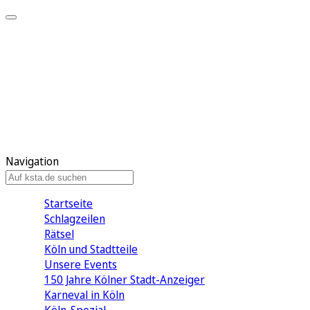
Mein KStA
Meine Artikel
Meine Region
Meine Newsletter
Mein KStA PLUS
Mein E-Paper
Navigation
Startseite
Schlagzeilen
Rätsel
Köln und Stadtteile
Unsere Events
150 Jahre Kölner Stadt-Anzeiger
Karneval in Köln