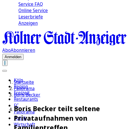
Service FAQ
Online Service
Leserbriefe
Anzeigen
Abo
Abonnieren
Anmelden
Köln
Startseite
Region
Panorama
Freizeit
Boris Becker
Restaurants
FC
Boris Becker teilt seltene
Panorama
Privataufnahmen von
Politik
Wirtschaft
Familientreffen