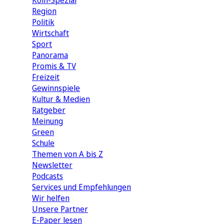
Köln-Spezial
Region
Politik
Wirtschaft
Sport
Panorama
Promis & TV
Freizeit
Gewinnspiele
Kultur & Medien
Ratgeber
Meinung
Green
Schule
Themen von A bis Z
Newsletter
Podcasts
Services und Empfehlungen
Wir helfen
Unsere Partner
E-Paper lesen