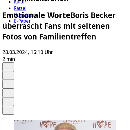
Kultur
Rätsel
Emotionale Worte
Boris Becker
Newsletter
E-Paper
überrascht Fans mit seltenen
Fotos von Familientreffen
28.03.2024, 16:10 Uhr
2 min
Auf Google bevorzugen
Anhören
Schrift
Merken
Drucken
Teilen