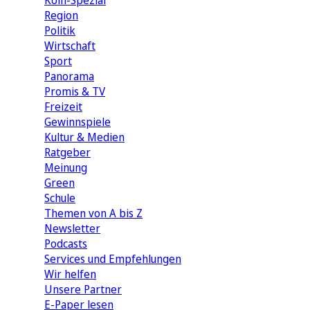
Köln-Spezial
Region
Politik
Wirtschaft
Sport
Panorama
Promis & TV
Freizeit
Gewinnspiele
Kultur & Medien
Ratgeber
Meinung
Green
Schule
Themen von A bis Z
Newsletter
Podcasts
Services und Empfehlungen
Wir helfen
Unsere Partner
E-Paper lesen