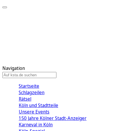
Mein KStA
Meine Artikel
Meine Region
Meine Newsletter
Mein KStA PLUS
Mein E-Paper
Navigation
Startseite
Schlagzeilen
Rätsel
Köln und Stadtteile
Unsere Events
150 Jahre Kölner Stadt-Anzeiger
Karneval in Köln