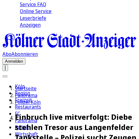
Service FAQ
Online Service
Leserbriefe
Anzeigen
Abo
Abonnieren
Anmelden
Köln
Startseite
Region
Panorama
Freizeit
Polizei Köln
Restaurants
FC
Einbruch live mitverfolgt: Diebe
Panorama
stehlen Tresor aus Langenfelder
Politik
Wirtschaft
Tankstelle – Polizei sucht Zeugen