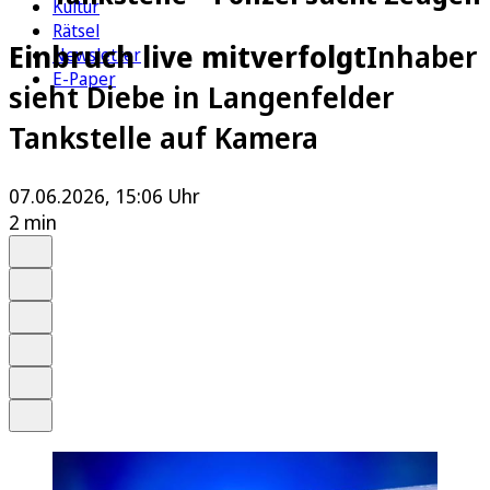
Kultur
Rätsel
Einbruch live mitverfolgt
Inhaber
Newsletter
E-Paper
sieht Diebe in Langenfelder
Tankstelle auf Kamera
07.06.2026, 15:06 Uhr
2 min
Auf Google bevorzugen
Anhören
Schrift
Merken
Drucken
Teilen