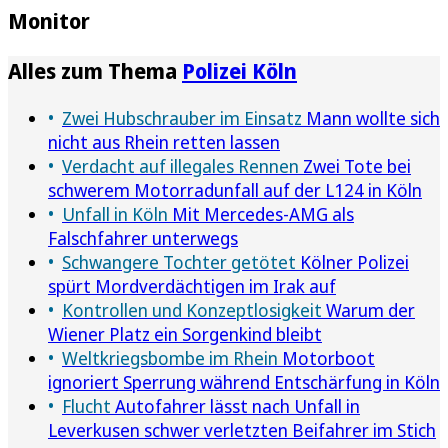
Monitor
Alles zum Thema
Polizei Köln
Zwei Hubschrauber im Einsatz
Mann wollte sich
nicht aus Rhein retten lassen
Verdacht auf illegales Rennen
Zwei Tote bei
schwerem Motorradunfall auf der L124 in Köln
Unfall in Köln
Mit Mercedes-AMG als
Falschfahrer unterwegs
Schwangere Tochter getötet
Kölner Polizei
spürt Mordverdächtigen im Irak auf
Kontrollen und Konzeptlosigkeit
Warum der
Wiener Platz ein Sorgenkind bleibt
Weltkriegsbombe im Rhein
Motorboot
ignoriert Sperrung während Entschärfung in Köln
Flucht
Autofahrer lässt nach Unfall in
Leverkusen schwer verletzten Beifahrer im Stich