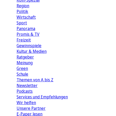
Köln-Spezial
Region
Politik
Wirtschaft
Sport
Panorama
Promis & TV
Freizeit
Gewinnspiele
Kultur & Medien
Ratgeber
Meinung
Green
Schule
Themen von A bis Z
Newsletter
Podcasts
Services und Empfehlungen
Wir helfen
Unsere Partner
E-Paper lesen