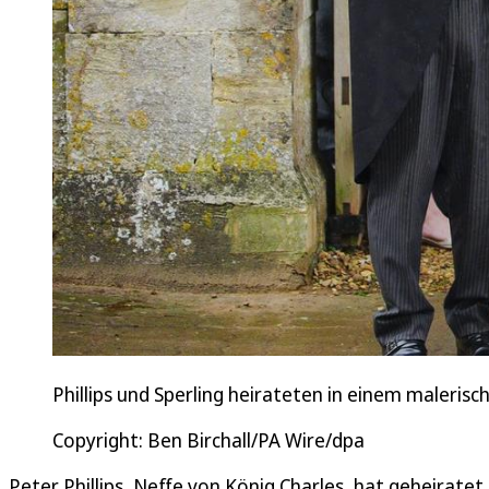
Phillips und Sperling heirateten in einem malerisc
Copyright: Ben Birchall/PA Wire/dpa
Peter Phillips, Neffe von König Charles, hat geheirate