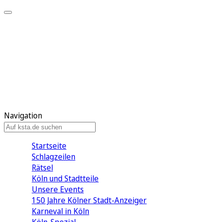
Mein KStA
Meine Artikel
Meine Region
Meine Newsletter
Mein KStA PLUS
Mein E-Paper
Navigation
Startseite
Schlagzeilen
Rätsel
Köln und Stadtteile
Unsere Events
150 Jahre Kölner Stadt-Anzeiger
Karneval in Köln