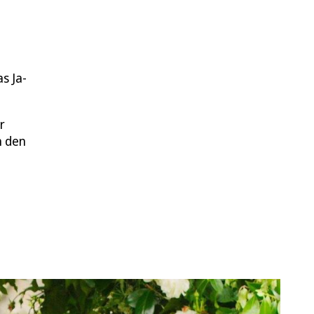
s Ja-
r
n den