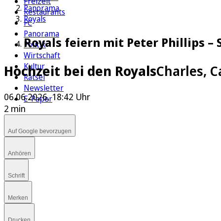
Freizeit
Panorama
Restaurants
Royals
FC
Panorama
Royals feiern mit Peter Phillips –
Politik
Wirtschaft
Kultur
Hochzeit bei den Royals
Charles, C
Rätsel
Newsletter
06.06.2026, 18:42 Uhr
E-Paper
2 min
Auf Google bevorzugen
Anhören
Schrift
Merken
Drucken