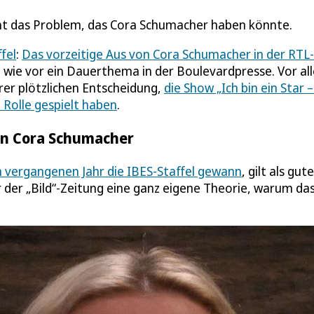
nt das Problem, das Cora Schumacher haben könnte.
fel
:
Das vorzeitige Aus von Cora Schumacher in der RTL-
 wie vor ein Dauerthema in der Boulevardpresse. Vor al
rer plötzlichen Entscheidung,
die Show „Ich bin ein Star 
e Rolle gespielt haben
.
on Cora Schumacher
m vergangenen Jahr die IBES-Staffel gewann
, gilt als gute
er „Bild“-Zeitung eine ganz eigene Theorie, warum das