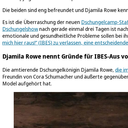
Die beiden sind eng befreundet und Djamila Rowe ken
Es ist die Überraschung der neuen
Dschungelcamp-Staf
Dschungelshow
nach gerade einmal drei Tagen ist nach
emotionale und gesundheitliche Probleme sollen bei ih
mich hier raus!“ (IBES) zu verlassen, eine entscheidend
Djamila Rowe nennt Gründe für IBES-Aus v
Die amtierende Dschungelkönigin Djamila Rowe,
die i
Freundin von Cora Schumacher und äußerte gegenüber d
Model aufgehört hat.