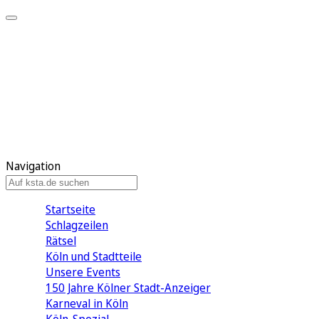
Mein KStA
Meine Artikel
Meine Region
Meine Newsletter
Mein KStA PLUS
Mein E-Paper
Navigation
Startseite
Schlagzeilen
Rätsel
Köln und Stadtteile
Unsere Events
150 Jahre Kölner Stadt-Anzeiger
Karneval in Köln