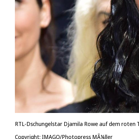
RTL-Dschungelstar Djamila Rowe auf dem roten Tep
Copyright: IMAGO/Photopress MÃ¼ller