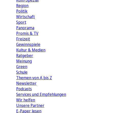
Köln-Spezial
Region
Politik
Wirtschaft
Sport
Panorama
Promis & TV
Freizeit
Gewinnspiele
Kultur & Medien
Ratgeber
Meinung
Green
Schule
Themen von A bis Z
Newsletter
Podcasts
Services und Empfehlungen
Wir helfen
Unsere Partner
E-Paper lesen