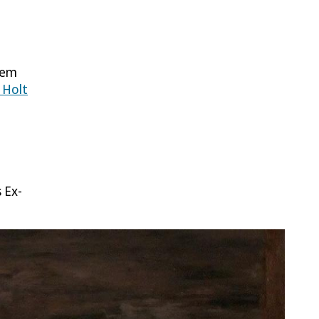
lem
– Holt
 Ex-