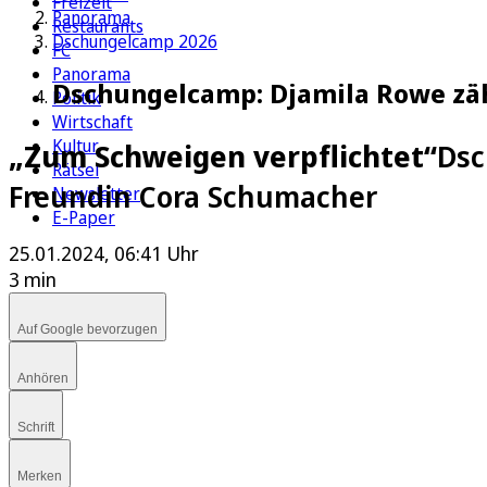
Freizeit
Panorama
Restaurants
Dschungelcamp 2026
FC
Panorama
Dschungelcamp: Djamila Rowe zäh
Politik
Wirtschaft
Kultur
„Zum Schweigen verpflichtet“
Dsc
Rätsel
Freundin Cora Schumacher
Newsletter
E-Paper
25.01.2024, 06:41 Uhr
3 min
Auf Google bevorzugen
Anhören
Schrift
Merken