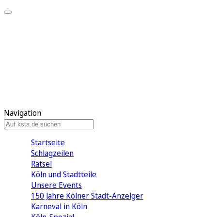
Mein KStA
Meine Artikel
Meine Region
Meine Newsletter
Mein KStA PLUS
Mein E-Paper
Navigation
Startseite
Schlagzeilen
Rätsel
Köln und Stadtteile
Unsere Events
150 Jahre Kölner Stadt-Anzeiger
Karneval in Köln