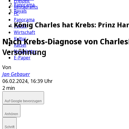
Freizeit
Panorama
Restaurants
Royals
FC
Panorama
König Charles hat Krebs: Prinz Ha
Politik
Wirtschaft
Kultur
Nach Krebs-Diagnose von Charles
Rätsel
Versöhnung
Newsletter
E-Paper
Von
Jan Gebauer
06.02.2024, 16:39 Uhr
2 min
Auf Google bevorzugen
Anhören
Schrift