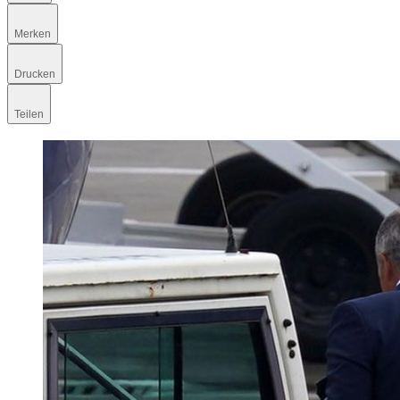
Merken
Drucken
Teilen