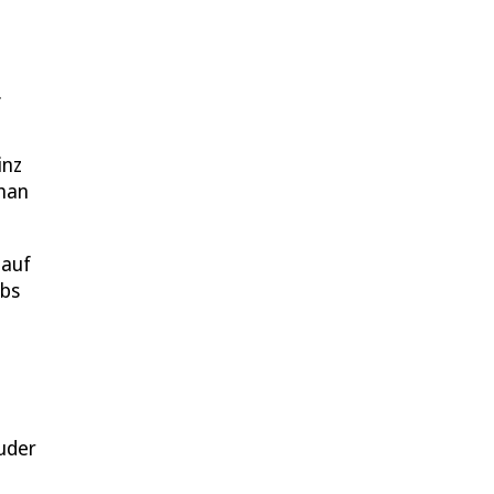
.
inz
ghan
 auf
ebs
ruder