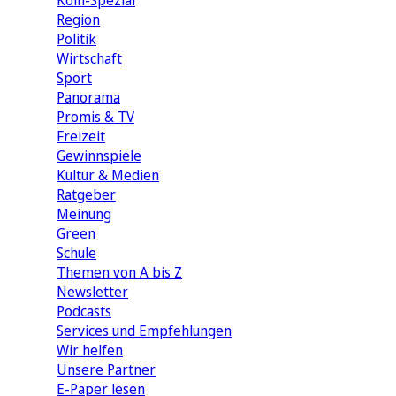
Köln-Spezial
Region
Politik
Wirtschaft
Sport
Panorama
Promis & TV
Freizeit
Gewinnspiele
Kultur & Medien
Ratgeber
Meinung
Green
Schule
Themen von A bis Z
Newsletter
Podcasts
Services und Empfehlungen
Wir helfen
Unsere Partner
E-Paper lesen