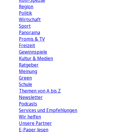
Köln-Spezial
Region
Politik
Wirtschaft
Sport
Panorama
Promis & TV
Freizeit
Gewinnspiele
Kultur & Medien
Ratgeber
Meinung
Green
Schule
Themen von A bis Z
Newsletter
Podcasts
Services und Empfehlungen
Wir helfen
Unsere Partner
E-Paper lesen