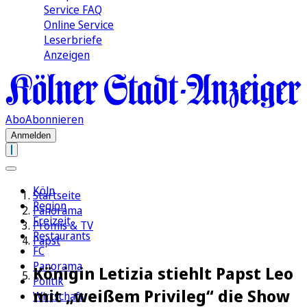
Service FAQ
Online Service
Leserbriefe
Anzeigen
Abo
Abonnieren
Anmelden
Köln
Startseite
Region
Panorama
Freizeit
Promis & TV
Restaurants
Papst
FC
Panorama
Königin Letizia stiehlt Papst Leo
Politik
mit „weißem Privileg“ die Show
Wirtschaft