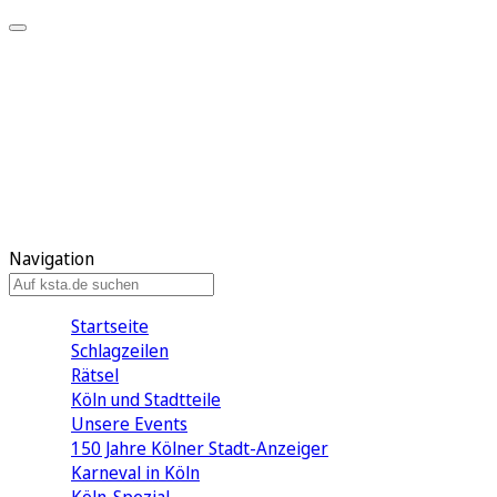
Mein KStA
Meine Artikel
Meine Region
Meine Newsletter
Mein KStA PLUS
Mein E-Paper
Navigation
Startseite
Schlagzeilen
Rätsel
Köln und Stadtteile
Unsere Events
150 Jahre Kölner Stadt-Anzeiger
Karneval in Köln