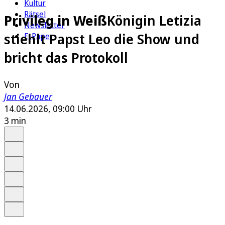
Kultur
Rätsel
Privileg in Weiß
Königin Letizia
Newsletter
stiehlt Papst Leo die Show und
E-Paper
bricht das Protokoll
Von
Jan Gebauer
14.06.2026, 09:00 Uhr
3 min
Auf Google bevorzugen
Anhören
Schrift
Merken
Drucken
Teilen