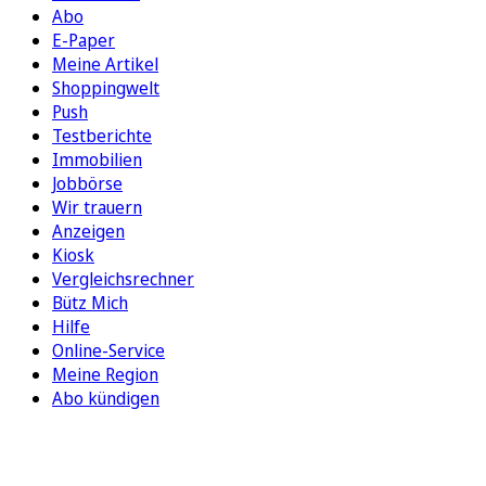
Abo
E-Paper
Meine Artikel
Shoppingwelt
Push
Testberichte
Immobilien
Jobbörse
Wir trauern
Anzeigen
Kiosk
Vergleichsrechner
Bütz Mich
Hilfe
Online-Service
Meine Region
Abo kündigen
FOLGEN SIE UNS
ENTDECKEN SIE UNSERE APP