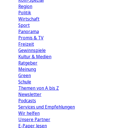
Köln-Spezial
Region
Politik
Wirtschaft
Sport
Panorama
Promis & TV
Freizeit
Gewinnspiele
Kultur & Medien
Ratgeber
Meinung
Green
Schule
Themen von A bis Z
Newsletter
Podcasts
Services und Empfehlungen
Wir helfen
Unsere Partner
E-Paper lesen