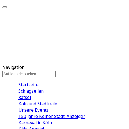
Mein KStA
Meine Artikel
Meine Region
Meine Newsletter
Mein KStA PLUS
Mein E-Paper
Navigation
Startseite
Schlagzeilen
Rätsel
Köln und Stadtteile
Unsere Events
150 Jahre Kölner Stadt-Anzeiger
Karneval in Köln