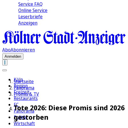
Service FAQ
Online Service
Leserbriefe
Anzeigen
Abo
Abonnieren
Anmelden
Köln
Startseite
Region
Panorama
Freizeit
Promis & TV
Restaurants
FC
Tote 2026: Diese Promis sind 2026
Panorama
gestorben
Politik
Wirtschaft