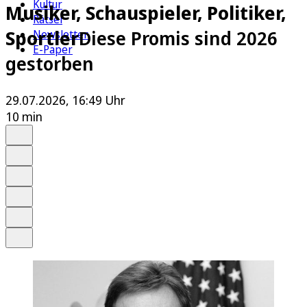
Kultur
Musiker, Schauspieler, Politiker,
Rätsel
Sportler
Diese Promis sind 2026
Newsletter
E-Paper
gestorben
29.07.2026, 16:49 Uhr
10 min
Auf Google bevorzugen
Anhören
Schrift
Merken
Drucken
Teilen