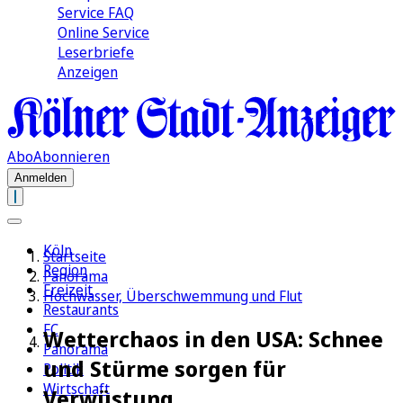
Service FAQ
Online Service
Leserbriefe
Anzeigen
Abo
Abonnieren
Anmelden
Köln
Startseite
Region
Panorama
Freizeit
Hochwasser, Überschwemmung und Flut
Restaurants
FC
Wetterchaos in den USA: Schnee
Panorama
und Stürme sorgen für
Politik
Wirtschaft
Verwüstung