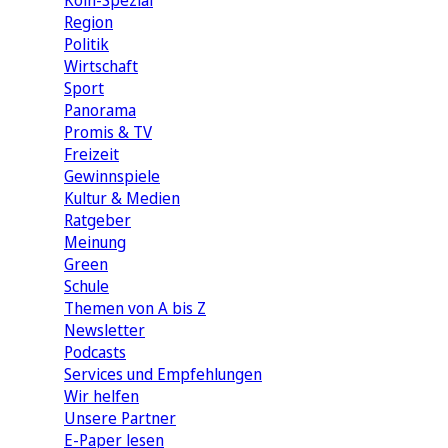
Köln-Spezial
Region
Politik
Wirtschaft
Sport
Panorama
Promis & TV
Freizeit
Gewinnspiele
Kultur & Medien
Ratgeber
Meinung
Green
Schule
Themen von A bis Z
Newsletter
Podcasts
Services und Empfehlungen
Wir helfen
Unsere Partner
E-Paper lesen