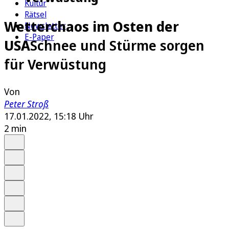
Kultur
Rätsel
Wetterchaos im Osten der
Newsletter
E-Paper
USA
Schnee und Stürme sorgen
für Verwüstung
Von
Peter Stroß
17.01.2022, 15:18 Uhr
2 min
Auf Google bevorzugen
Anhören
Schrift
Merken
Drucken
Teilen