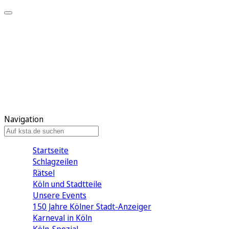
Mein KStA
Meine Artikel
Meine Region
Meine Newsletter
Mein KStA PLUS
Mein E-Paper
Navigation
Startseite
Schlagzeilen
Rätsel
Köln und Stadtteile
Unsere Events
150 Jahre Kölner Stadt-Anzeiger
Karneval in Köln