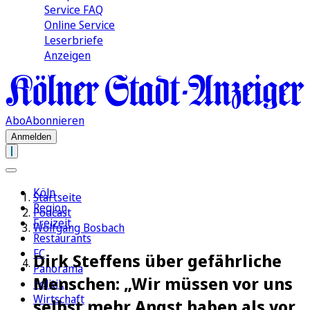
Service FAQ
Online Service
Leserbriefe
Anzeigen
Abo
Abonnieren
Anmelden
Köln
Startseite
Region
Podcast
Freizeit
Wolfgang Bosbach
Restaurants
FC
Dirk Steffens über gefährliche
Panorama
Menschen: „Wir müssen vor uns
Politik
Wirtschaft
selbst mehr Angst haben als vor