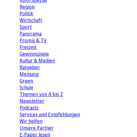
Köln-Spezial
Region
Politik
Wirtschaft
Sport
Panorama
Promis & TV
Freizeit
Gewinnspiele
Kultur & Medien
Ratgeber
Meinung
Green
Schule
Themen von A bis Z
Newsletter
Podcasts
Services und Empfehlungen
Wir helfen
Unsere Partner
E-Paper lesen