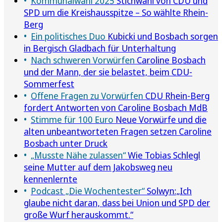
Kommunalwahl 2025
Stichwahl von CDU und
SPD um die Kreishausspitze – So wählte Rhein-
Berg
Ein politisches Duo
Kubicki und Bosbach sorgen
in Bergisch Gladbach für Unterhaltung
Nach schweren Vorwürfen
Caroline Bosbach
und der Mann, der sie belastet, beim CDU-
Sommerfest
Offene Fragen zu Vorwürfen
CDU Rhein-Berg
fordert Antworten von Caroline Bosbach MdB
Stimme für 100 Euro
Neue Vorwürfe und die
alten unbeantworteten Fragen setzen Caroline
Bosbach unter Druck
„Musste Nähe zulassen“
Wie Tobias Schlegl
seine Mutter auf dem Jakobsweg neu
kennenlernte
Podcast „Die Wochentester“
Solwyn:„Ich
glaube nicht daran, dass bei Union und SPD der
große Wurf herauskommt.“