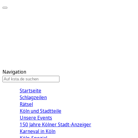
Mein KStA
Meine Artikel
Meine Region
Meine Newsletter
Mein KStA PLUS
Mein E-Paper
Navigation
Startseite
Schlagzeilen
Rätsel
Köln und Stadtteile
Unsere Events
150 Jahre Kölner Stadt-Anzeiger
Karneval in Köln