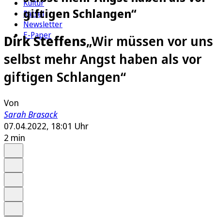
Kultur
giftigen Schlangen“
Rätsel
Newsletter
E-Paper
Dirk Steffens
„Wir müssen vor uns
selbst mehr Angst haben als vor
giftigen Schlangen“
Von
Sarah Brasack
07.04.2022, 18:01 Uhr
2 min
Auf Google bevorzugen
Anhören
Schrift
Merken
Drucken