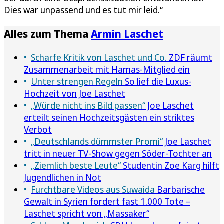
Dies war unpassend und es tut mir leid.“
Alles zum Thema
Armin Laschet
Scharfe Kritik von Laschet und Co.
ZDF räumt
Zusammenarbeit mit Hamas-Mitglied ein
Unter strengen Regeln
So lief die Luxus-
Hochzeit von Joe Laschet
„Würde nicht ins Bild passen“
Joe Laschet
erteilt seinen Hochzeitsgästen ein striktes
Verbot
„Deutschlands dümmster Promi“
Joe Laschet
tritt in neuer TV-Show gegen Söder-Tochter an
„Ziemlich beste Leute“
Studentin Zoe Karg hilft
Jugendlichen in Not
Furchtbare Videos aus Suwaida
Barbarische
Gewalt in Syrien fordert fast 1.000 Tote –
Laschet spricht von „Massaker“