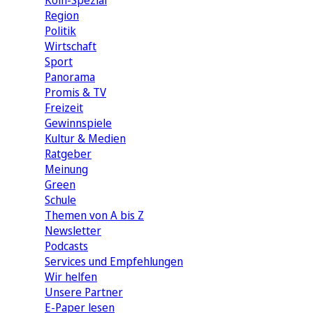
Köln-Spezial
Region
Politik
Wirtschaft
Sport
Panorama
Promis & TV
Freizeit
Gewinnspiele
Kultur & Medien
Ratgeber
Meinung
Green
Schule
Themen von A bis Z
Newsletter
Podcasts
Services und Empfehlungen
Wir helfen
Unsere Partner
E-Paper lesen