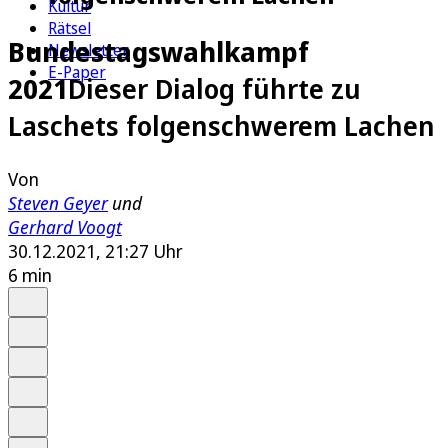
Kultur
Rätsel
Bundestagswahlkampf
Newsletter
E-Paper
2021
Dieser Dialog führte zu
Laschets folgenschwerem Lachen
Von
Steven Geyer
und
Gerhard Voogt
30.12.2021, 21:27 Uhr
6 min
Auf Google bevorzugen
Anhören
Schrift
Merken
Drucken
Teilen