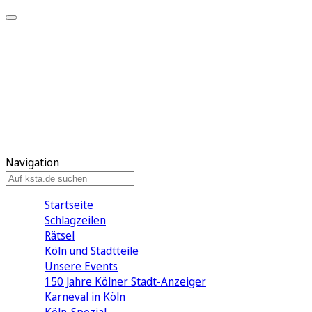
Mein KStA
Meine Artikel
Meine Region
Meine Newsletter
Mein KStA PLUS
Mein E-Paper
Navigation
Startseite
Schlagzeilen
Rätsel
Köln und Stadtteile
Unsere Events
150 Jahre Kölner Stadt-Anzeiger
Karneval in Köln