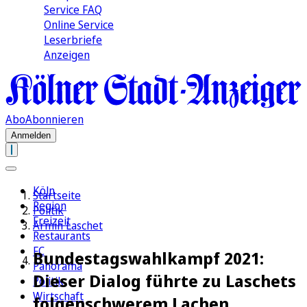
Service FAQ
Online Service
Leserbriefe
Anzeigen
Abo
Abonnieren
Anmelden
Köln
Startseite
Region
Politik
Freizeit
Armin Laschet
Restaurants
FC
Bundestagswahlkampf 2021:
Panorama
Dieser Dialog führte zu Laschets
Politik
Wirtschaft
folgenschwerem Lachen