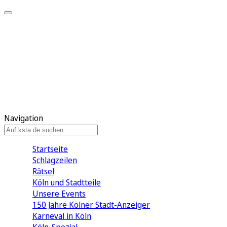
Mein KStA
Meine Artikel
Meine Region
Meine Newsletter
Mein KStA PLUS
Mein E-Paper
Navigation
Startseite
Schlagzeilen
Rätsel
Köln und Stadtteile
Unsere Events
150 Jahre Kölner Stadt-Anzeiger
Karneval in Köln