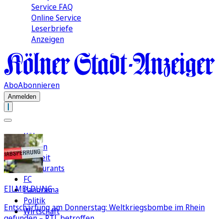
Service FAQ
Online Service
Leserbriefe
Anzeigen
Abo
Abonnieren
Anmelden
Köln
Region
Freizeit
Restaurants
FC
EILMELDUNG
Panorama
Politik
Entschärfung am Donnerstag: Weltkriegsbombe im Rhein
Wirtschaft
gefunden – RTL betroffen