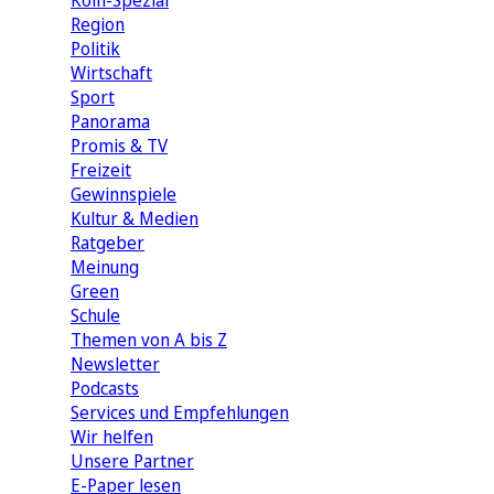
Köln-Spezial
Region
Politik
Wirtschaft
Sport
Panorama
Promis & TV
Freizeit
Gewinnspiele
Kultur & Medien
Ratgeber
Meinung
Green
Schule
Themen von A bis Z
Newsletter
Podcasts
Services und Empfehlungen
Wir helfen
Unsere Partner
E-Paper lesen