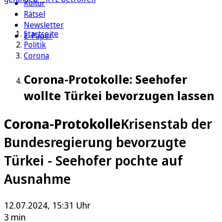
Kultur
Rätsel
Newsletter
Startseite
E-Paper
Politik
Corona
Corona-Protokolle: Seehofer
wollte Türkei bevorzugen lassen
Corona-Protokolle
Krisenstab der
Bundesregierung bevorzugte
Türkei - Seehofer pochte auf
Ausnahme
12.07.2024, 15:31 Uhr
3 min