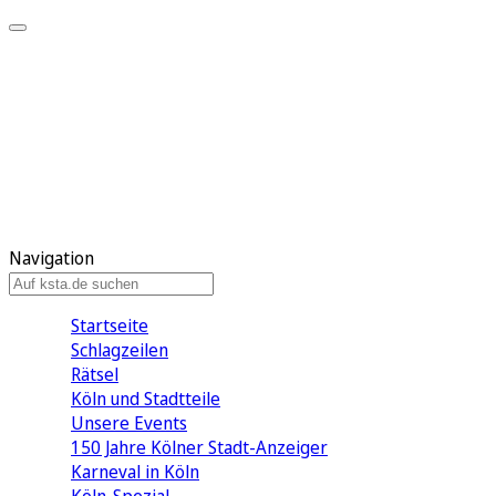
Mein KStA
Meine Artikel
Meine Region
Meine Newsletter
Mein KStA PLUS
Mein E-Paper
Navigation
Startseite
Schlagzeilen
Rätsel
Köln und Stadtteile
Unsere Events
150 Jahre Kölner Stadt-Anzeiger
Karneval in Köln