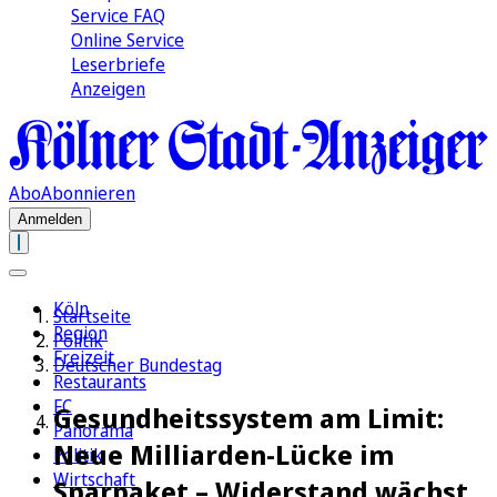
Service FAQ
Online Service
Leserbriefe
Anzeigen
Abo
Abonnieren
Anmelden
Köln
Startseite
Region
Politik
Freizeit
Deutscher Bundestag
Restaurants
FC
Gesundheitssystem am Limit:
Panorama
Neue Milliarden-Lücke im
Politik
Wirtschaft
Sparpaket – Widerstand wächst