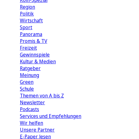
Köln-Spezial
Region
Politik
Wirtschaft
Sport
Panorama
Promis & TV
Freizeit
Gewinnspiele
Kultur & Medien
Ratgeber
Meinung
Green
Schule
Themen von A bis Z
Newsletter
Podcasts
Services und Empfehlungen
Wir helfen
Unsere Partner
E-Paper lesen