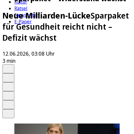
Kultur
Rätsel
Neue Milliarden-Lücke
Sparpaket
Newsletter
E-Paper
für Gesundheit reicht nicht –
Defizit wächst
12.06.2026, 03:08 Uhr
3 min
Auf Google bevorzugen
Anhören
Schrift
Merken
Drucken
Teilen