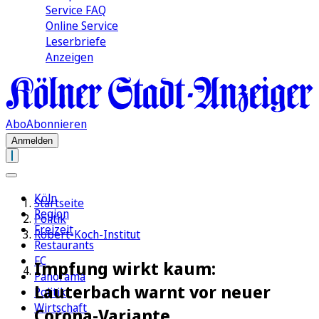
Service FAQ
Online Service
Leserbriefe
Anzeigen
Abo
Abonnieren
Anmelden
Köln
Startseite
Region
Politik
Freizeit
Robert-Koch-Institut
Restaurants
FC
Impfung wirkt kaum:
Panorama
Lauterbach warnt vor neuer
Politik
Wirtschaft
Corona-Variante