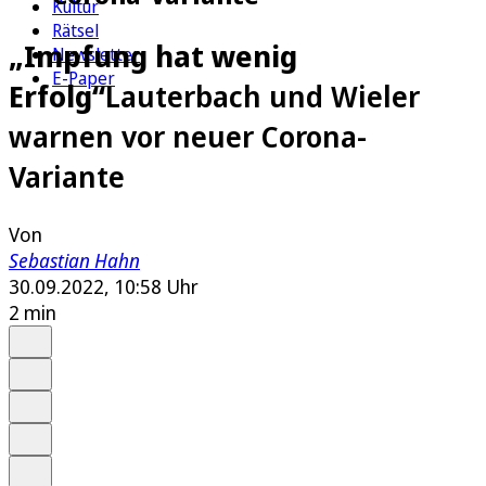
Kultur
Rätsel
„Impfung hat wenig
Newsletter
E-Paper
Erfolg“
Lauterbach und Wieler
warnen vor neuer Corona-
Variante
Von
Sebastian Hahn
30.09.2022, 10:58 Uhr
2 min
Auf Google bevorzugen
Anhören
Schrift
Merken
Drucken