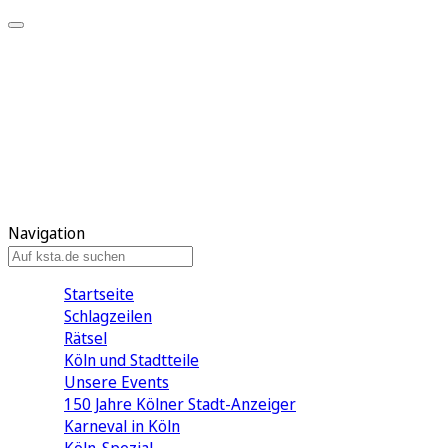
Mein KStA
Meine Artikel
Meine Region
Meine Newsletter
Mein KStA PLUS
Mein E-Paper
Navigation
Startseite
Schlagzeilen
Rätsel
Köln und Stadtteile
Unsere Events
150 Jahre Kölner Stadt-Anzeiger
Karneval in Köln