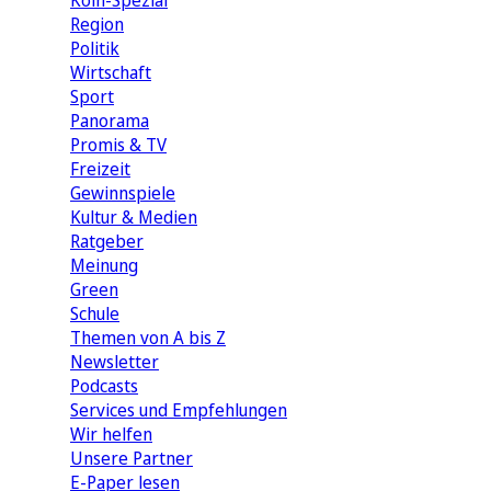
Köln-Spezial
Region
Politik
Wirtschaft
Sport
Panorama
Promis & TV
Freizeit
Gewinnspiele
Kultur & Medien
Ratgeber
Meinung
Green
Schule
Themen von A bis Z
Newsletter
Podcasts
Services und Empfehlungen
Wir helfen
Unsere Partner
E-Paper lesen