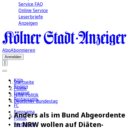
Service FAQ
Online Service
Leserbriefe
Anzeigen
Abo
Abonnieren
Anmelden
Köln
Startseite
Region
Politik
Freizeit
NRW-Politik
Restaurants
Deutscher Bundestag
FC
Panorama
Anders als im Bund Abgeordente
Politik
in NRW wollen auf Diäten-
Wirtschaft