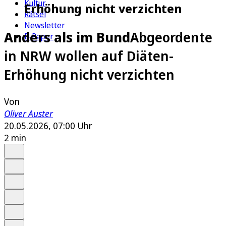
Kultur
Erhöhung nicht verzichten
Rätsel
Newsletter
Anders als im Bund
Abgeordente
E-Paper
in NRW wollen auf Diäten-
Erhöhung nicht verzichten
Von
Oliver Auster
20.05.2026, 07:00 Uhr
2 min
Auf Google bevorzugen
Anhören
Schrift
Merken
Drucken
Teilen