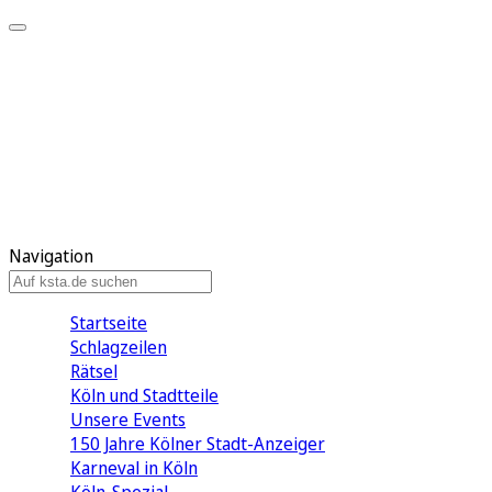
Mein KStA
Meine Artikel
Meine Region
Meine Newsletter
Mein KStA PLUS
Mein E-Paper
Navigation
Startseite
Schlagzeilen
Rätsel
Köln und Stadtteile
Unsere Events
150 Jahre Kölner Stadt-Anzeiger
Karneval in Köln