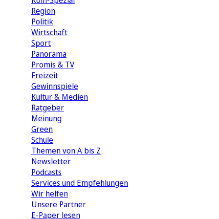
Köln-Spezial
Region
Politik
Wirtschaft
Sport
Panorama
Promis & TV
Freizeit
Gewinnspiele
Kultur & Medien
Ratgeber
Meinung
Green
Schule
Themen von A bis Z
Newsletter
Podcasts
Services und Empfehlungen
Wir helfen
Unsere Partner
E-Paper lesen