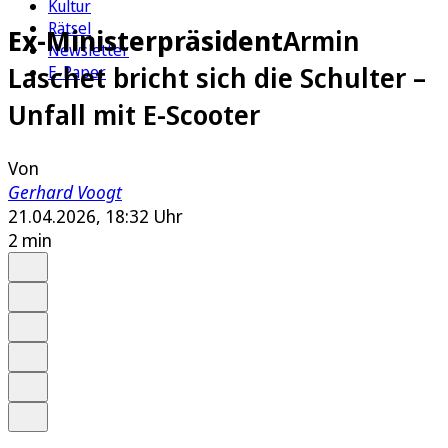
Kultur
Rätsel
Ex-Ministerpräsident
Armin
Newsletter
Laschet bricht sich die Schulter –
E-Paper
Unfall mit E-Scooter
Von
Gerhard Voogt
21.04.2026, 18:32 Uhr
2 min
Auf Google bevorzugen
Anhören
Schrift
Merken
Drucken
Teilen