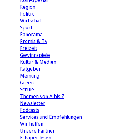
Köln-Spezial
Region
Politik
Wirtschaft
Sport
Panorama
Promis & TV
Freizeit
Gewinnspiele
Kultur & Medien
Ratgeber
Meinung
Green
Schule
Themen von A bis Z
Newsletter
Podcasts
Services und Empfehlungen
Wir helfen
Unsere Partner
E-Paper lesen