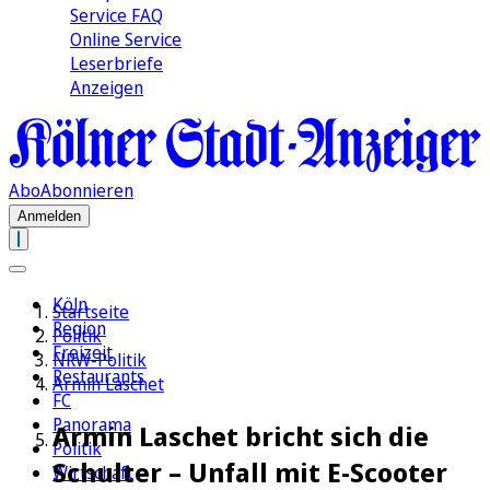
Service FAQ
Online Service
Leserbriefe
Anzeigen
Abo
Abonnieren
Anmelden
Köln
Startseite
Region
Politik
Freizeit
NRW-Politik
Restaurants
Armin Laschet
FC
Panorama
Armin Laschet bricht sich die
Politik
Schulter – Unfall mit E-Scooter
Wirtschaft