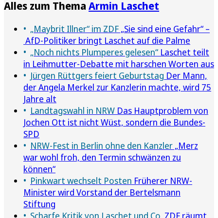
Alles zum Thema
Armin Laschet
„Maybrit Illner“ im ZDF
„Sie sind eine Gefahr“ –
AfD-Politiker bringt Laschet auf die Palme
„Noch nichts Plumperes gelesen“
Laschet teilt
in Leihmutter-Debatte mit harschen Worten aus
Jürgen Rüttgers feiert Geburtstag
Der Mann,
der Angela Merkel zur Kanzlerin machte, wird 75
Jahre alt
Landtagswahl in NRW
Das Hauptproblem von
Jochen Ott ist nicht Wüst, sondern die Bundes-
SPD
NRW-Fest in Berlin ohne den Kanzler
„Merz
war wohl froh, den Termin schwänzen zu
können“
Pinkwart wechselt Posten
Früherer NRW-
Minister wird Vorstand der Bertelsmann
Stiftung
Scharfe Kritik von Laschet und Co.
ZDF räumt