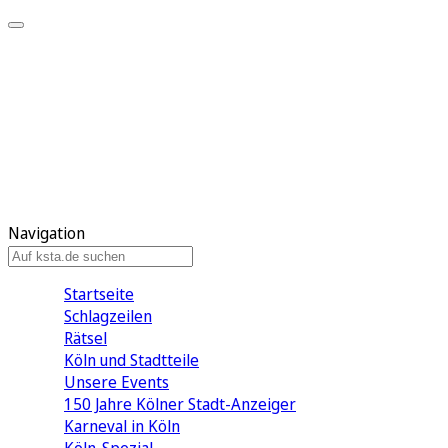
Mein KStA
Meine Artikel
Meine Region
Meine Newsletter
Mein KStA PLUS
Mein E-Paper
Navigation
Startseite
Schlagzeilen
Rätsel
Köln und Stadtteile
Unsere Events
150 Jahre Kölner Stadt-Anzeiger
Karneval in Köln