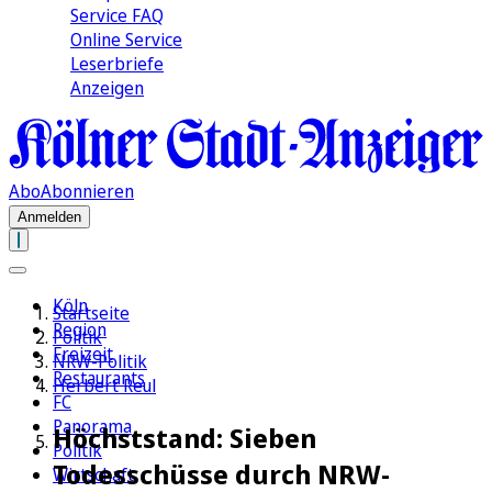
Service FAQ
Online Service
Leserbriefe
Anzeigen
Abo
Abonnieren
Anmelden
Köln
Startseite
Region
Politik
Freizeit
NRW-Politik
Restaurants
Herbert Reul
FC
Panorama
Höchststand: Sieben
Politik
Todesschüsse durch NRW-
Wirtschaft