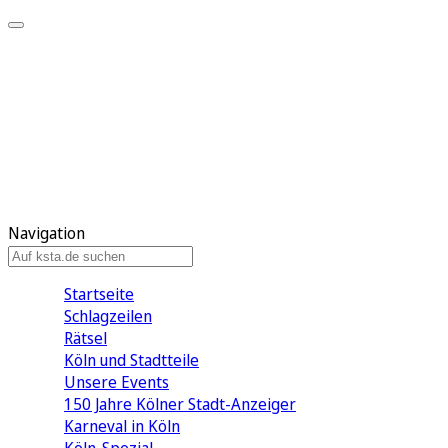
Mein KStA
Meine Artikel
Meine Region
Meine Newsletter
Mein KStA PLUS
Mein E-Paper
Navigation
Startseite
Schlagzeilen
Rätsel
Köln und Stadtteile
Unsere Events
150 Jahre Kölner Stadt-Anzeiger
Karneval in Köln