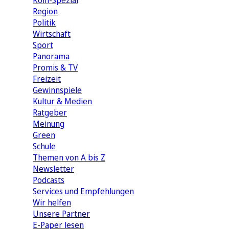
Köln-Spezial
Region
Politik
Wirtschaft
Sport
Panorama
Promis & TV
Freizeit
Gewinnspiele
Kultur & Medien
Ratgeber
Meinung
Green
Schule
Themen von A bis Z
Newsletter
Podcasts
Services und Empfehlungen
Wir helfen
Unsere Partner
E-Paper lesen