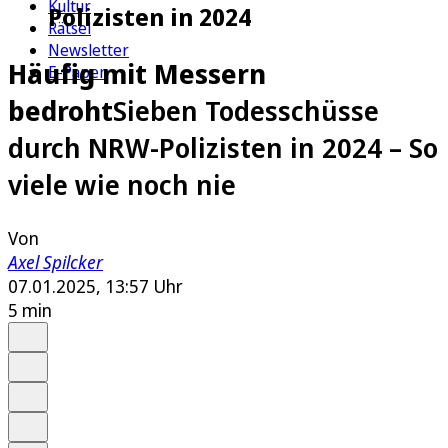
Kultur
Polizisten in 2024
Rätsel
Newsletter
Häufig mit Messern
E-Paper
bedroht
Sieben Todesschüsse
durch NRW-Polizisten in 2024 – So
viele wie noch nie
Von
Axel Spilcker
07.01.2025, 13:57 Uhr
5 min
Auf Google bevorzugen
Anhören
Schrift
Merken