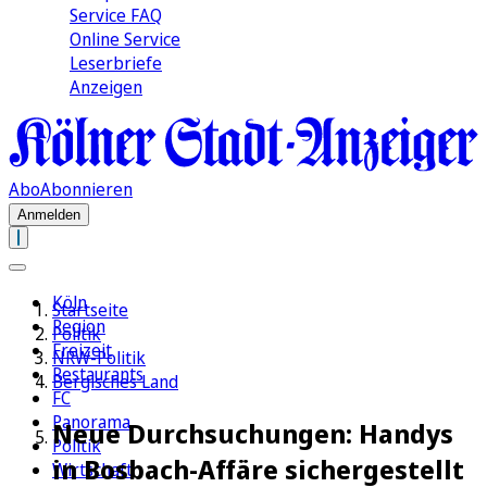
Service FAQ
Online Service
Leserbriefe
Anzeigen
Abo
Abonnieren
Anmelden
Köln
Startseite
Region
Politik
Freizeit
NRW-Politik
Restaurants
Bergisches Land
FC
Panorama
Neue Durchsuchungen: Handys
Politik
in Bosbach-Affäre sichergestellt
Wirtschaft