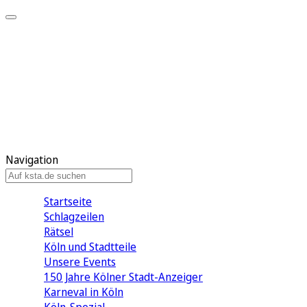
Mein KStA
Meine Artikel
Meine Region
Meine Newsletter
Mein KStA PLUS
Mein E-Paper
Navigation
Startseite
Schlagzeilen
Rätsel
Köln und Stadtteile
Unsere Events
150 Jahre Kölner Stadt-Anzeiger
Karneval in Köln