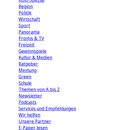
Köln-Spezial
Region
Politik
Wirtschaft
Sport
Panorama
Promis & TV
Freizeit
Gewinnspiele
Kultur & Medien
Ratgeber
Meinung
Green
Schule
Themen von A bis Z
Newsletter
Podcasts
Services und Empfehlungen
Wir helfen
Unsere Partner
E-Paper lesen