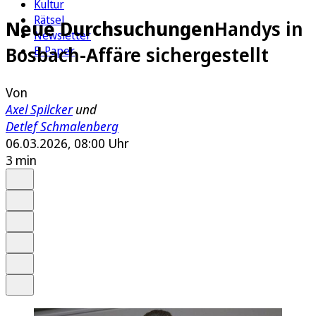
Kultur
Rätsel
Neue Durchsuchungen
Handys in
Newsletter
Bosbach-Affäre sichergestellt
E-Paper
Von
Axel Spilcker
und
Detlef Schmalenberg
06.03.2026, 08:00 Uhr
3 min
Auf Google bevorzugen
Anhören
Schrift
Merken
Drucken
Teilen