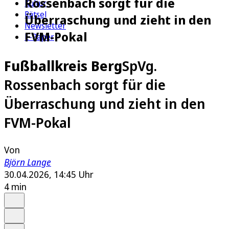
Rossenbach sorgt für die
Kultur
Rätsel
Überraschung und zieht in den
Newsletter
FVM-Pokal
E-Paper
Fußballkreis Berg
SpVg.
Rossenbach sorgt für die
Überraschung und zieht in den
FVM-Pokal
Von
Björn Lange
30.04.2026, 14:45 Uhr
4 min
Auf Google bevorzugen
Anhören
Schrift