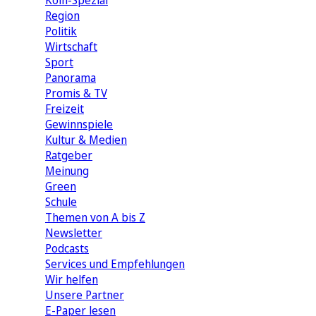
Köln-Spezial
Region
Politik
Wirtschaft
Sport
Panorama
Promis & TV
Freizeit
Gewinnspiele
Kultur & Medien
Ratgeber
Meinung
Green
Schule
Themen von A bis Z
Newsletter
Podcasts
Services und Empfehlungen
Wir helfen
Unsere Partner
E-Paper lesen