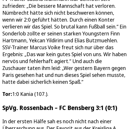
zufrieden: „Die bessere Mannschaft hat verloren.
Nümbrecht hätte sich nicht beschweren können,
wenn wir 2:0 geführt hätten. Durch einen Konter
verlieren wir das Spiel. So brutal kann Fußball sein.“ Ein
Sonderlob zollte er seinen starken Youngstern Finn
Hartmann, Yekcan Yildirim und Elias Butzmuehlen.
SSV-Trainer Marcus Voike freut sich nur über das
Ergebnis: „Das war kein gutes Spiel von uns. Wir haben
nervös und fehlerhaft agiert.“ Und auch die
Zuschauer taten ihm leid: „Wer gestern Bayern gegen
Paris gesehen hat und nun dieses Spiel sehen musste,
hatte dabei sicherlich keinen Spaß.“
Tor:
1:0 Kania (107.).
SpVg. Rossenbach – FC Bensberg 3:1 (0:1)
In der ersten Hälfe sah es noch nicht nach einer
Überraschung aus. Der Favorit aus der Kreisliga A