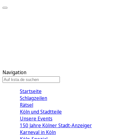
Mein KStA
Meine Artikel
Meine Region
Meine Newsletter
Mein KStA PLUS
Mein E-Paper
Navigation
Startseite
Schlagzeilen
Rätsel
Köln und Stadtteile
Unsere Events
150 Jahre Kölner Stadt-Anzeiger
Karneval in Köln