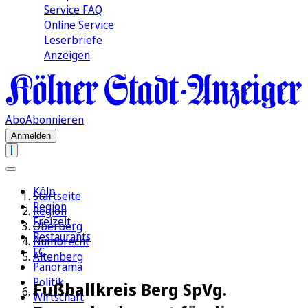
Service FAQ
Online Service
Leserbriefe
Anzeigen
Abo
Abonnieren
Anmelden
Köln
Startseite
Region
Region
Freizeit
Oberberg
Restaurants
Nümbrecht
FC
Altenberg
Panorama
Politik
Fußballkreis Berg SpVg.
Wirtschaft