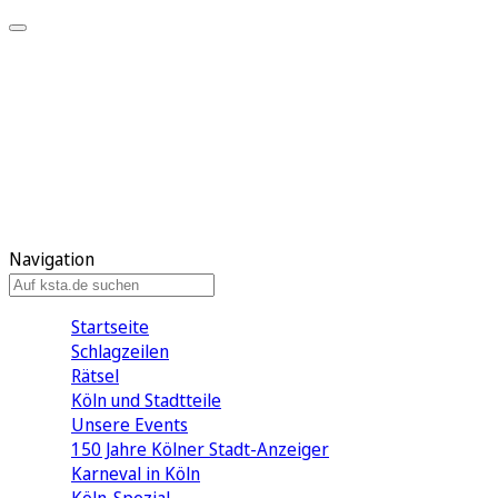
Mein KStA
Meine Artikel
Meine Region
Meine Newsletter
Mein KStA PLUS
Mein E-Paper
Navigation
Startseite
Schlagzeilen
Rätsel
Köln und Stadtteile
Unsere Events
150 Jahre Kölner Stadt-Anzeiger
Karneval in Köln