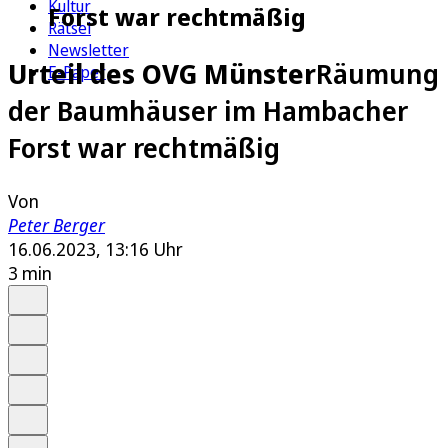
Kultur
Forst war rechtmäßig
Rätsel
Newsletter
Urteil des OVG Münster
Räumung
E-Paper
der Baumhäuser im Hambacher
Forst war rechtmäßig
Von
Peter Berger
16.06.2023, 13:16 Uhr
3 min
Auf Google bevorzugen
Anhören
Schrift
Merken
Drucken
Teilen