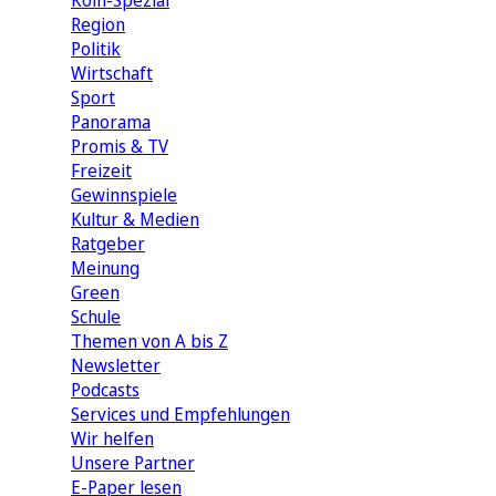
Köln-Spezial
Region
Politik
Wirtschaft
Sport
Panorama
Promis & TV
Freizeit
Gewinnspiele
Kultur & Medien
Ratgeber
Meinung
Green
Schule
Themen von A bis Z
Newsletter
Podcasts
Services und Empfehlungen
Wir helfen
Unsere Partner
E-Paper lesen