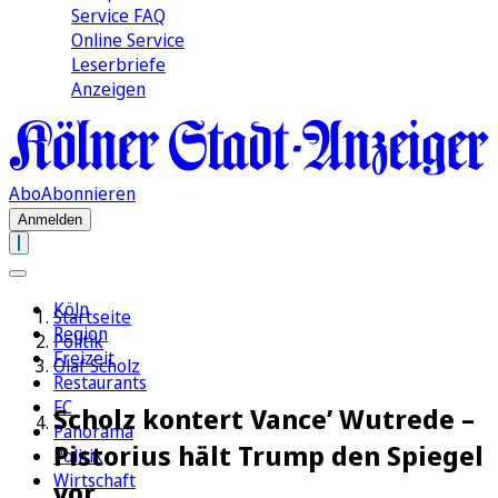
Service FAQ
Online Service
Leserbriefe
Anzeigen
Abo
Abonnieren
Anmelden
Köln
Startseite
Region
Politik
Freizeit
Olaf Scholz
Restaurants
FC
Scholz kontert Vance’ Wutrede –
Panorama
Pistorius hält Trump den Spiegel
Politik
Wirtschaft
vor