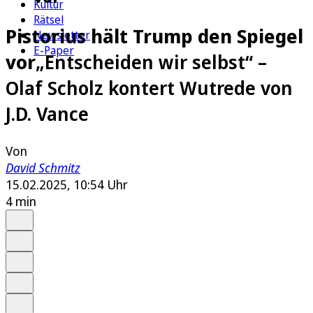
Kultur
Rätsel
Pistorius hält Trump den Spiegel
Newsletter
E-Paper
vor
„Entscheiden wir selbst“ –
Olaf Scholz kontert Wutrede von
J.D. Vance
Von
David Schmitz
15.02.2025, 10:54 Uhr
4 min
Auf Google bevorzugen
Anhören
Schrift
Merken
Drucken