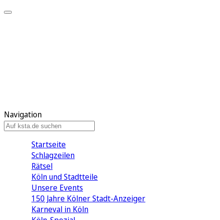
Mein KStA
Meine Artikel
Meine Region
Meine Newsletter
Mein KStA PLUS
Mein E-Paper
Navigation
Startseite
Schlagzeilen
Rätsel
Köln und Stadtteile
Unsere Events
150 Jahre Kölner Stadt-Anzeiger
Karneval in Köln