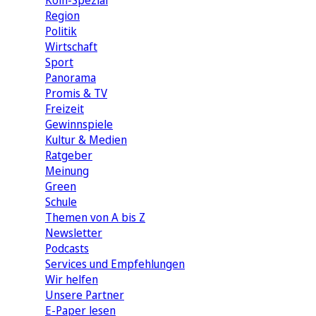
Köln-Spezial
Region
Politik
Wirtschaft
Sport
Panorama
Promis & TV
Freizeit
Gewinnspiele
Kultur & Medien
Ratgeber
Meinung
Green
Schule
Themen von A bis Z
Newsletter
Podcasts
Services und Empfehlungen
Wir helfen
Unsere Partner
E-Paper lesen