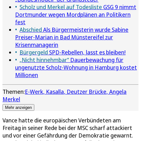
Scholz und Merkel auf Todesliste
GSG 9 nimmt
Dortmunder wegen Mordplänen an Politikern
fest
Abschied
Als Bürgermeisterin wurde Sabine
Preiser-Marian in Bad Münstereifel zur
Krisenmanagerin
Bürgergeld
SPD-Rebellen, lasst es bleiben!
„Nicht hinnehmbar“
Dauerbewachung für
ungenutzte Scholz-Wohnung in Hamburg kostet
Millionen
Themen:
E-Werk
Kasalla
Deutzer Brücke
Angela
Merkel
Mehr anzeigen
Vance hatte die europäischen Verbündeten am
Freitag in seiner Rede bei der MSC scharf attackiert
und vor einer Gefährdung der Demokratie gewarnt.