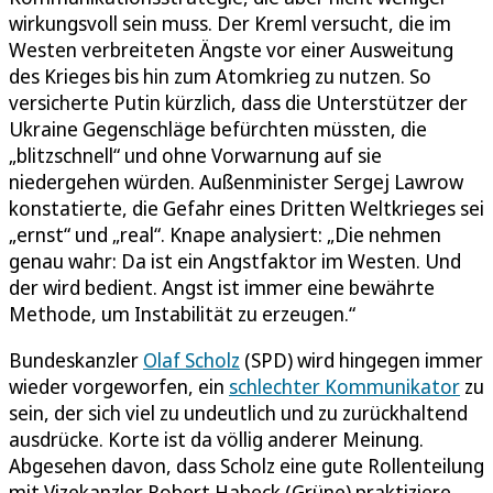
wirkungsvoll sein muss. Der Kreml versucht, die im
Westen verbreiteten Ängste vor einer Ausweitung
des Krieges bis hin zum Atomkrieg zu nutzen. So
versicherte Putin kürzlich, dass die Unterstützer der
Ukraine Gegenschläge befürchten müssten, die
„blitzschnell“ und ohne Vorwarnung auf sie
niedergehen würden. Außenminister Sergej Lawrow
konstatierte, die Gefahr eines Dritten Weltkrieges sei
„ernst“ und „real“. Knape analysiert: „Die nehmen
genau wahr: Da ist ein Angstfaktor im Westen. Und
der wird bedient. Angst ist immer eine bewährte
Methode, um Instabilität zu erzeugen.“
Bundeskanzler
Olaf Scholz
(SPD) wird hingegen immer
wieder vorgeworfen, ein
schlechter Kommunikator
zu
sein, der sich viel zu undeutlich und zu zurückhaltend
ausdrücke. Korte ist da völlig anderer Meinung.
Abgesehen davon, dass Scholz eine gute Rollenteilung
mit Vizekanzler Robert Habeck (Grüne) praktiziere,