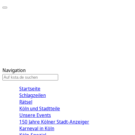
Mein KStA
Meine Artikel
Meine Region
Meine Newsletter
Mein KStA PLUS
Mein E-Paper
Navigation
Startseite
Schlagzeilen
Rätsel
Köln und Stadtteile
Unsere Events
150 Jahre Kölner Stadt-Anzeiger
Karneval in Köln