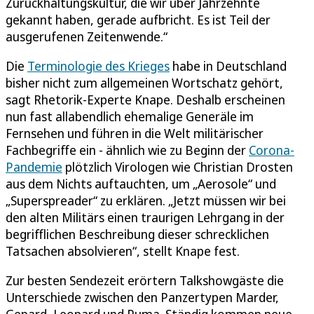
Zurückhaltungskultur, die wir über Jahrzehnte
gekannt haben, gerade aufbricht. Es ist Teil der
ausgerufenen Zeitenwende.“
Die
Terminologie des Krieges
habe in Deutschland
bisher nicht zum allgemeinen Wortschatz gehört,
sagt Rhetorik-Experte Knape. Deshalb erscheinen
nun fast allabendlich ehemalige Generäle im
Fernsehen und führen in die Welt militärischer
Fachbegriffe ein - ähnlich wie zu Beginn der
Corona-
Pandemie
plötzlich Virologen wie Christian Drosten
aus dem Nichts auftauchten, um „Aerosole“ und
„Superspreader“ zu erklären. „Jetzt müssen wir bei
den alten Militärs einen traurigen Lehrgang in der
begrifflichen Beschreibung dieser schrecklichen
Tatsachen absolvieren“, stellt Knape fest.
Zur besten Sendezeit erörtern Talkshowgäste die
Unterschiede zwischen den Panzertypen Marder,
Gepard, Leopard und Puma. Ständig kommen neue