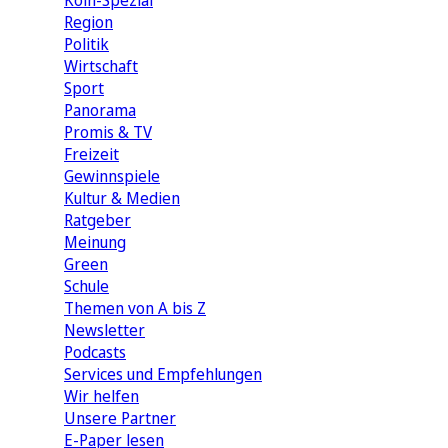
Köln-Spezial
Region
Politik
Wirtschaft
Sport
Panorama
Promis & TV
Freizeit
Gewinnspiele
Kultur & Medien
Ratgeber
Meinung
Green
Schule
Themen von A bis Z
Newsletter
Podcasts
Services und Empfehlungen
Wir helfen
Unsere Partner
E-Paper lesen