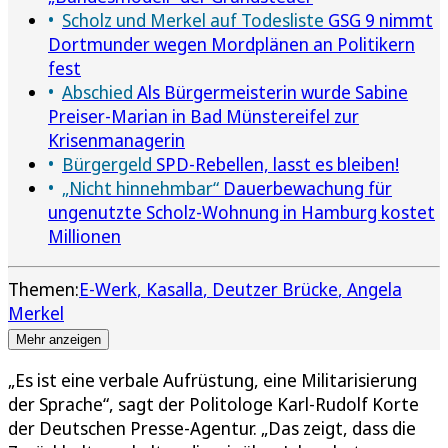
Scholz und Merkel auf Todesliste
GSG 9 nimmt
Dortmunder wegen Mordplänen an Politikern
fest
Abschied
Als Bürgermeisterin wurde Sabine
Preiser-Marian in Bad Münstereifel zur
Krisenmanagerin
Bürgergeld
SPD-Rebellen, lasst es bleiben!
„Nicht hinnehmbar“
Dauerbewachung für
ungenutzte Scholz-Wohnung in Hamburg kostet
Millionen
Themen:
E-Werk
Kasalla
Deutzer Brücke
Angela
Merkel
Mehr anzeigen
„Es ist eine verbale Aufrüstung, eine Militarisierung
der Sprache“, sagt der Politologe Karl-Rudolf Korte
der Deutschen Presse-Agentur. „Das zeigt, dass die