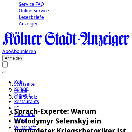
Service FAQ
Online Service
Leserbriefe
Anzeigen
Abo
Abonnieren
Anmelden
Köln
Startseite
Region
Politik
Freizeit
Olaf Scholz
Restaurants
FC
Sprach-Experte: Warum
Panorama
Wolodymyr Selenskyj ein
Politik
Wirtschaft
begnadeter Kriegsrhetoriker ist