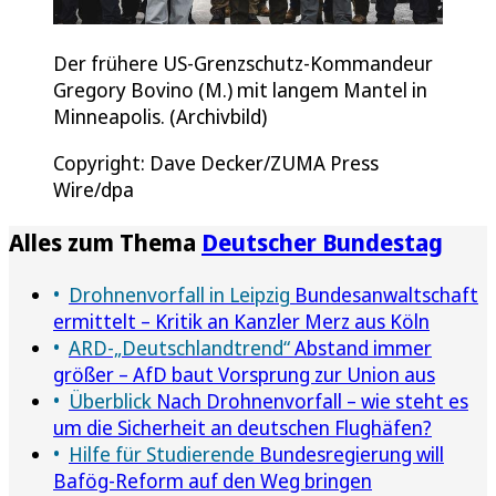
Der frühere US-Grenzschutz-Kommandeur
Gregory Bovino (M.) mit langem Mantel in
Minneapolis. (Archivbild)
Copyright: Dave Decker/ZUMA Press
Wire/dpa
Alles zum Thema
Deutscher Bundestag
Drohnenvorfall in Leipzig
Bundesanwaltschaft
ermittelt – Kritik an Kanzler Merz aus Köln
ARD-„Deutschlandtrend“
Abstand immer
größer – AfD baut Vorsprung zur Union aus
Überblick
Nach Drohnenvorfall – wie steht es
um die Sicherheit an deutschen Flughäfen?
Hilfe für Studierende
Bundesregierung will
Bafög-Reform auf den Weg bringen