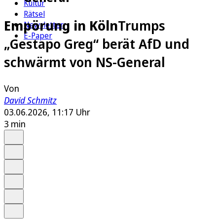
Kultur
Rätsel
Empörung in Köln
Trumps
Newsletter
E-Paper
„Gestapo Greg“ berät AfD und
schwärmt von NS-General
Von
David Schmitz
03.06.2026, 11:17 Uhr
3 min
Auf Google bevorzugen
Anhören
Schrift
Merken
Drucken
Teilen