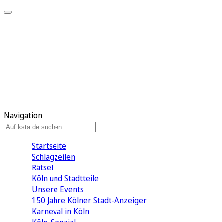
Mein KStA
Meine Artikel
Meine Region
Meine Newsletter
Mein KStA PLUS
Mein E-Paper
Navigation
Startseite
Schlagzeilen
Rätsel
Köln und Stadtteile
Unsere Events
150 Jahre Kölner Stadt-Anzeiger
Karneval in Köln