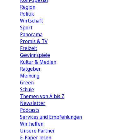
Köln-Spezial
Region
Politik
Wirtschaft
Sport
Panorama
Promis & TV
Freizeit
Gewinnspiele
Kultur & Medien
Ratgeber
Meinung
Green
Schule
Themen von A bis Z
Newsletter
Podcasts
Services und Empfehlungen
Wir helfen
Unsere Partner
E-Paper lesen