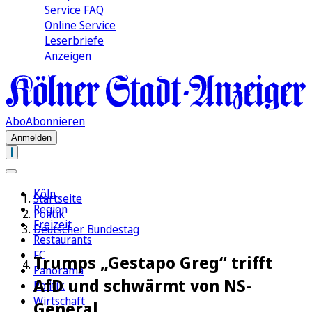
Service FAQ
Online Service
Leserbriefe
Anzeigen
Abo
Abonnieren
Anmelden
Köln
Startseite
Region
Politik
Freizeit
Deutscher Bundestag
Restaurants
FC
Trumps „Gestapo Greg“ trifft
Panorama
AfD und schwärmt von NS-
Politik
Wirtschaft
General