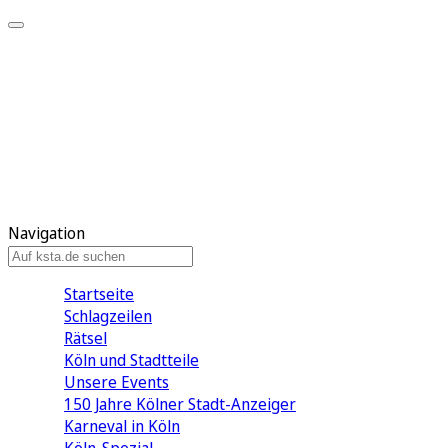
Mein KStA
Meine Artikel
Meine Region
Meine Newsletter
Mein KStA PLUS
Mein E-Paper
Navigation
Startseite
Schlagzeilen
Rätsel
Köln und Stadtteile
Unsere Events
150 Jahre Kölner Stadt-Anzeiger
Karneval in Köln