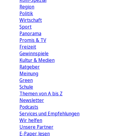
Köln-Spezial
Region
Politik
Wirtschaft
Sport
Panorama
Promis & TV
Freizeit
Gewinnspiele
Kultur & Medien
Ratgeber
Meinung
Green
Schule
Themen von A bis Z
Newsletter
Podcasts
Services und Empfehlungen
Wir helfen
Unsere Partner
E-Paper lesen