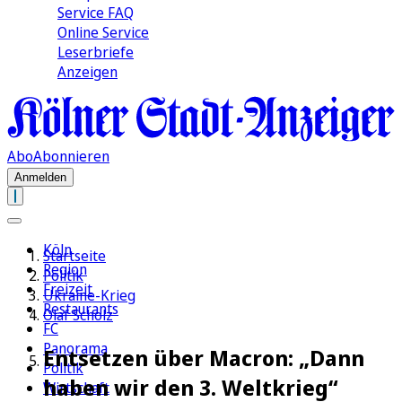
Service FAQ
Online Service
Leserbriefe
Anzeigen
Abo
Abonnieren
Anmelden
Köln
Startseite
Region
Politik
Freizeit
Ukraine-Krieg
Restaurants
Olaf Scholz
FC
Panorama
Entsetzen über Macron: „Dann
Politik
haben wir den 3. Weltkrieg“
Wirtschaft