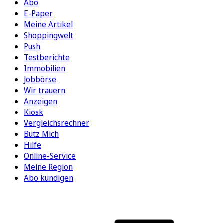
Abo
E-Paper
Meine Artikel
Shoppingwelt
Push
Testberichte
Immobilien
Jobbörse
Wir trauern
Anzeigen
Kiosk
Vergleichsrechner
Bütz Mich
Hilfe
Online-Service
Meine Region
Abo kündigen
FOLGEN SIE UNS
ENTDECKEN SIE UNSERE APP