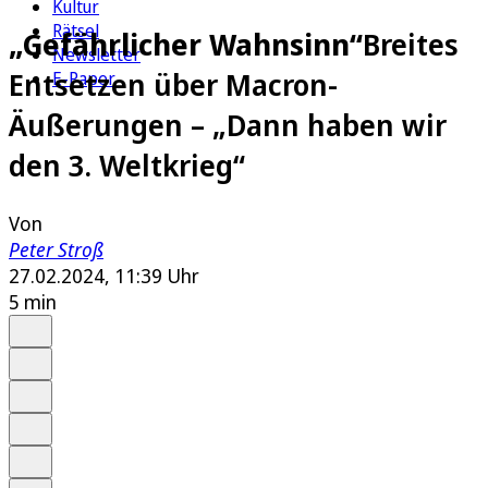
Kultur
Rätsel
„Gefährlicher Wahnsinn“
Breites
Newsletter
Entsetzen über Macron-
E-Paper
Äußerungen – „Dann haben wir
den 3. Weltkrieg“
Von
Peter Stroß
27.02.2024, 11:39 Uhr
5 min
Auf Google bevorzugen
Anhören
Schrift
Merken
Drucken
Teilen