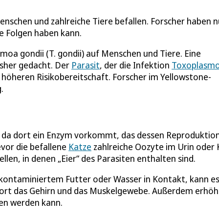
nschen und zahlreiche Tiere befallen. Forscher haben 
te Folgen haben kann.
oa gondii (T. gondii) auf Menschen und Tiere. Eine
isher gedacht. Der
Parasit
, der die Infektion
Toxoplasm
 höheren Risikobereitschaft. Forscher im Yellowstone-
.
, da dort ein Enzym vorkommt, das dessen Reproduktio
evor die befallene
Katze
zahlreiche Oozyte im Urin oder 
llen, in denen „Eier“ des Parasiten enthalten sind.
 kontaminiertem Futter oder Wasser in Kontakt, kann e
ofort das Gehirn und das Muskelgewebe. Außerdem erhöh
sen werden kann.