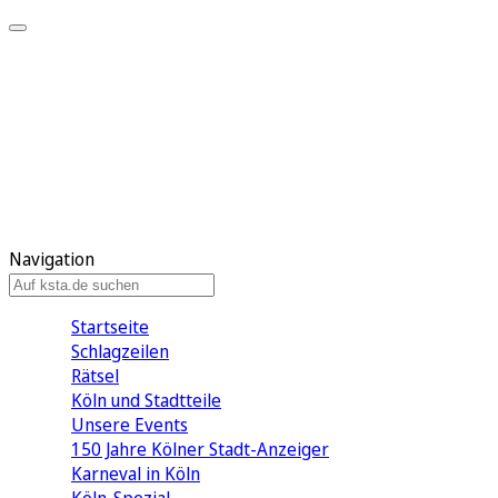
Mein KStA
Meine Artikel
Meine Region
Meine Newsletter
Mein KStA PLUS
Mein E-Paper
Navigation
Startseite
Schlagzeilen
Rätsel
Köln und Stadtteile
Unsere Events
150 Jahre Kölner Stadt-Anzeiger
Karneval in Köln