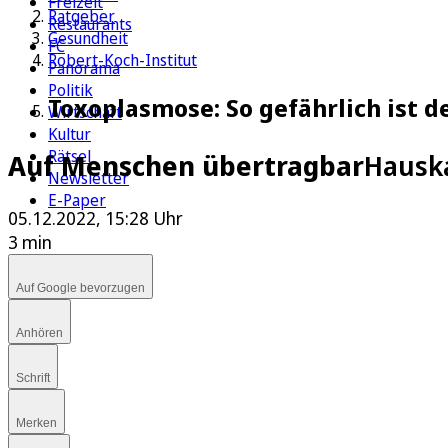
Freizeit
Ratgeber
Restaurants
Gesundheit
FC
Robert-Koch-Institut
Panorama
Politik
Toxoplasmose: So gefährlich ist d
Wirtschaft
Kultur
Rätsel
Auf Menschen übertragbar
Hauska
Newsletter
E-Paper
05.12.2022, 15:28 Uhr
3 min
Auf Google bevorzugen
Anhören
Schrift
Merken