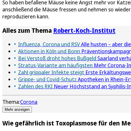
So haben befallene Mäuse keine Angst mehr vor Katzen
anschließend die Mäuse fressen und nehmen so wieder 
reproduzieren kann.
Alles zum Thema
Robert-Koch-Institut
Influenza, Corona und RSV
Alle husten – aber d
Aktionen in Köln und Bonn
Präventionskampagne
Bei Verstoß droht hohes Bußgeld
Saarland verhä
Stratus-Variante am häufigsten
Mehr Corona-Inf
Zahl grippaler Infekte steigt
Erste Erkältungswel
Grippe- und Covid-Schutz
Apotheken in Rhein-Er
Zahlen des RKI
Neuer Höchststand an Syphilis-I
Thema:
Corona
Mehr anzeigen
Wie gefährlich ist Toxoplasmose für den M