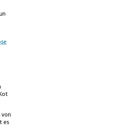
nun
ose
n
Kot
s von
t es