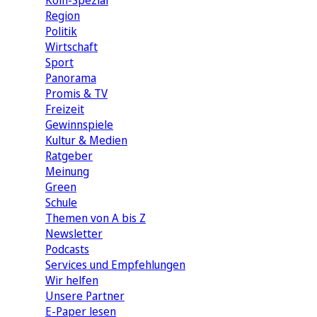
Köln-Spezial
Region
Politik
Wirtschaft
Sport
Panorama
Promis & TV
Freizeit
Gewinnspiele
Kultur & Medien
Ratgeber
Meinung
Green
Schule
Themen von A bis Z
Newsletter
Podcasts
Services und Empfehlungen
Wir helfen
Unsere Partner
E-Paper lesen