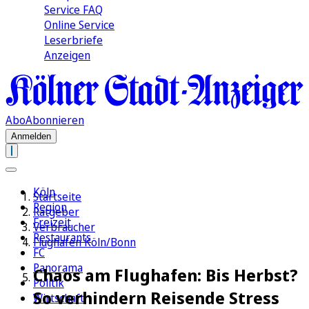
Service FAQ
Online Service
Leserbriefe
Anzeigen
Abo
Abonnieren
Anmelden
Köln
Startseite
Region
Ratgeber
Freizeit
Verbraucher
Restaurants
Flughafen Köln/Bonn
FC
Panorama
Chaos am Flughafen: Bis Herbst?
Politik
So verhindern Reisende Stress
Wirtschaft