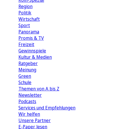
Köln-Spezial
Region
Politik
Wirtschaft
Sport
Panorama
Promis & TV
Freizeit
Gewinnspiele
Kultur & Medien
Ratgeber
Meinung
Green
Schule
Themen von A bis Z
Newsletter
Podcasts
Services und Empfehlungen
Wir helfen
Unsere Partner
E-Paper lesen