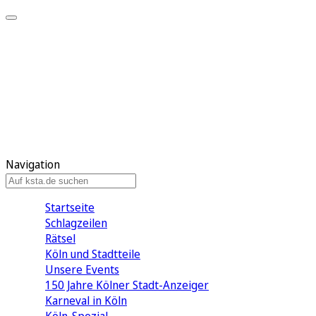
Mein KStA
Meine Artikel
Meine Region
Meine Newsletter
Mein KStA PLUS
Mein E-Paper
Navigation
Startseite
Schlagzeilen
Rätsel
Köln und Stadtteile
Unsere Events
150 Jahre Kölner Stadt-Anzeiger
Karneval in Köln