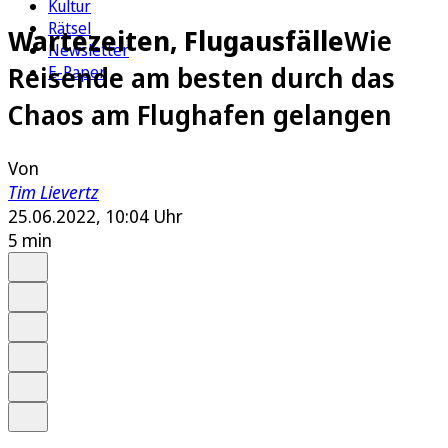
Kultur
Rätsel
Wartezeiten, Flugausfälle
Wie
Newsletter
Reisende am besten durch das
E-Paper
Chaos am Flughafen gelangen
Von
Tim Lievertz
25.06.2022, 10:04 Uhr
5 min
Auf Google bevorzugen
Anhören
Schrift
Merken
Drucken
Teilen