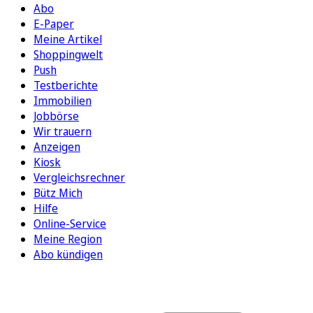
Abo
E-Paper
Meine Artikel
Shoppingwelt
Push
Testberichte
Immobilien
Jobbörse
Wir trauern
Anzeigen
Kiosk
Vergleichsrechner
Bütz Mich
Hilfe
Online-Service
Meine Region
Abo kündigen
FOLGEN SIE UNS
ENTDECKEN SIE UNSERE APP