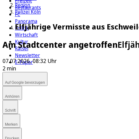
Freizeit
Region
Restaurants
Polizei Köln
FC
Panorama
Elfjährige Vermisste aus Eschwei
Politik
Wirtschaft
Kultur
Am Stadtcenter angetroffen
Elfjä
Rätsel
Newsletter
07.07.2026, 08:32 Uhr
E-Paper
2 min
Auf Google bevorzugen
Anhören
Schrift
Merken
Drucken