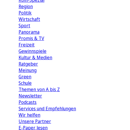
Köln-Spezial
Region
Politik
Wirtschaft
Sport
Panorama
Promis & TV
Freizeit
Gewinnspiele
Kultur & Medien
Ratgeber
Meinung
Green
Schule
Themen von A bis Z
Newsletter
Podcasts
Services und Empfehlungen
Wir helfen
Unsere Partner
E-Paper lesen