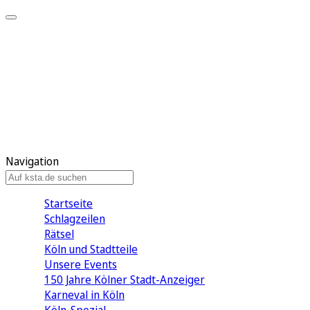
Mein KStA
Meine Artikel
Meine Region
Meine Newsletter
Mein KStA PLUS
Mein E-Paper
Navigation
Startseite
Schlagzeilen
Rätsel
Köln und Stadtteile
Unsere Events
150 Jahre Kölner Stadt-Anzeiger
Karneval in Köln