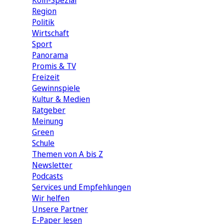
Köln-Spezial
Region
Politik
Wirtschaft
Sport
Panorama
Promis & TV
Freizeit
Gewinnspiele
Kultur & Medien
Ratgeber
Meinung
Green
Schule
Themen von A bis Z
Newsletter
Podcasts
Services und Empfehlungen
Wir helfen
Unsere Partner
E-Paper lesen