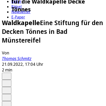
für die Waldkapelle Decke
Kultur
Rätsel
Tönnes
Newsletter
E-Paper
Waldkapelle
Eine Stiftung für den
Decken Tönnes in Bad
Münstereifel
Von
Thomas Schmitz
21.09.2022, 17:04 Uhr
2 min
Auf Google bevorzugen
Anhören
Schrift
Merken
Drucken