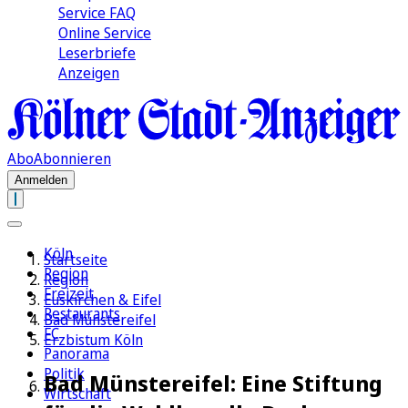
Service FAQ
Online Service
Leserbriefe
Anzeigen
Abo
Abonnieren
Anmelden
Köln
Startseite
Region
Region
Freizeit
Euskirchen & Eifel
Restaurants
Bad Münstereifel
FC
Erzbistum Köln
Panorama
Politik
Bad Münstereifel: Eine Stiftung
Wirtschaft