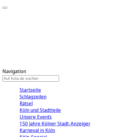
Mein KStA
Meine Artikel
Meine Region
Meine Newsletter
Mein KStA PLUS
Mein E-Paper
Navigation
Startseite
Schlagzeilen
Rätsel
Köln und Stadtteile
Unsere Events
150 Jahre Kölner Stadt-Anzeiger
Karneval in Köln