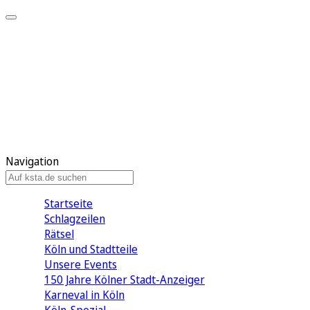
Mein KStA
Meine Artikel
Meine Region
Meine Newsletter
Mein KStA PLUS
Mein E-Paper
Navigation
Startseite
Schlagzeilen
Rätsel
Köln und Stadtteile
Unsere Events
150 Jahre Kölner Stadt-Anzeiger
Karneval in Köln