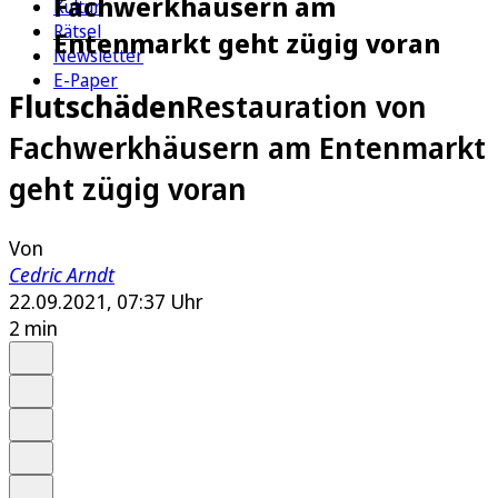
Fachwerkhäusern am
Kultur
Rätsel
Entenmarkt geht zügig voran
Newsletter
E-Paper
Flutschäden
Restauration von
Fachwerkhäusern am Entenmarkt
geht zügig voran
Von
Cedric Arndt
22.09.2021, 07:37 Uhr
2 min
Auf Google bevorzugen
Anhören
Schrift
Merken
Drucken