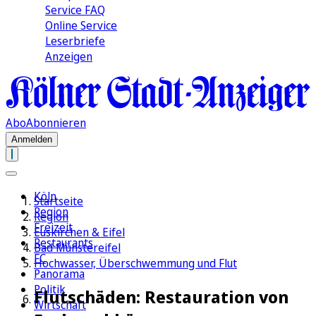
Service FAQ
Online Service
Leserbriefe
Anzeigen
Abo
Abonnieren
Anmelden
Köln
Startseite
Region
Region
Freizeit
Euskirchen & Eifel
Restaurants
Bad Münstereifel
FC
Hochwasser, Überschwemmung und Flut
Panorama
Politik
Flutschäden: Restauration von
Wirtschaft