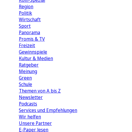
Köln-Spezial
Region
Politik
Wirtschaft
Sport
Panorama
Promis & TV
Freizeit
Gewinnspiele
Kultur & Medien
Ratgeber
Meinung
Green
Schule
Themen von A bis Z
Newsletter
Podcasts
Services und Empfehlungen
Wir helfen
Unsere Partner
E-Paper lesen