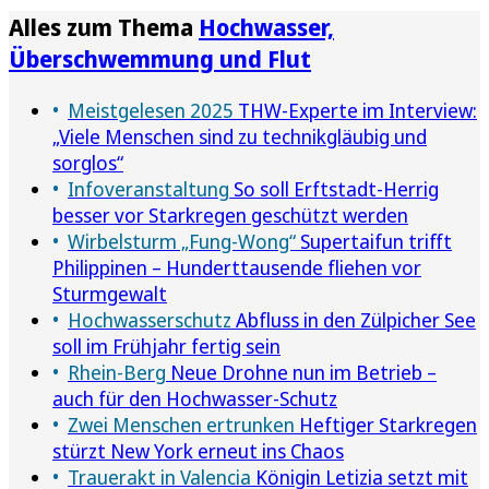
Alles zum Thema
Hochwasser,
Überschwemmung und Flut
Meistgelesen 2025
THW-Experte im Interview:
„Viele Menschen sind zu technikgläubig und
sorglos“
Infoveranstaltung
So soll Erftstadt-Herrig
besser vor Starkregen geschützt werden
Wirbelsturm „Fung-Wong“
Supertaifun trifft
Philippinen – Hunderttausende fliehen vor
Sturmgewalt
Hochwasserschutz
Abfluss in den Zülpicher See
soll im Frühjahr fertig sein
Rhein-Berg
Neue Drohne nun im Betrieb –
auch für den Hochwasser-Schutz
Zwei Menschen ertrunken
Heftiger Starkregen
stürzt New York erneut ins Chaos
Trauerakt in Valencia
Königin Letizia setzt mit