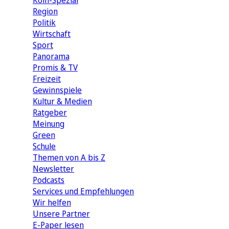
Köln-Spezial
Region
Politik
Wirtschaft
Sport
Panorama
Promis & TV
Freizeit
Gewinnspiele
Kultur & Medien
Ratgeber
Meinung
Green
Schule
Themen von A bis Z
Newsletter
Podcasts
Services und Empfehlungen
Wir helfen
Unsere Partner
E-Paper lesen