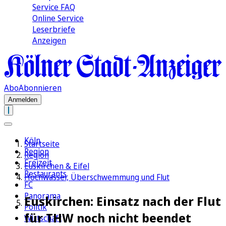
Service FAQ
Online Service
Leserbriefe
Anzeigen
Abo
Abonnieren
Anmelden
Köln
Startseite
Region
Region
Freizeit
Euskirchen & Eifel
Restaurants
Hochwasser, Überschwemmung und Flut
FC
Panorama
Euskirchen: Einsatz nach der Flut
Politik
für THW noch nicht beendet
Wirtschaft