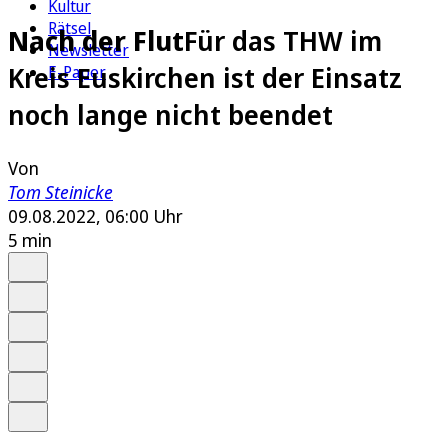
Kultur
Rätsel
Nach der Flut
Für das THW im
Newsletter
Kreis Euskirchen ist der Einsatz
E-Paper
noch lange nicht beendet
Von
Tom Steinicke
09.08.2022, 06:00 Uhr
5 min
Auf Google bevorzugen
Anhören
Schrift
Merken
Drucken
Teilen