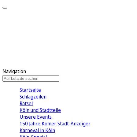
Mein KStA
Meine Artikel
Meine Region
Meine Newsletter
Mein KStA PLUS
Mein E-Paper
Navigation
Startseite
Schlagzeilen
Rätsel
Köln und Stadtteile
Unsere Events
150 Jahre Kölner Stadt-Anzeiger
Karneval in Köln