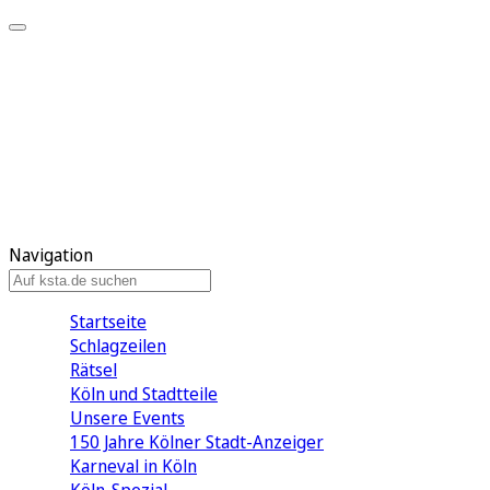
Mein KStA
Meine Artikel
Meine Region
Meine Newsletter
Mein KStA PLUS
Mein E-Paper
Navigation
Startseite
Schlagzeilen
Rätsel
Köln und Stadtteile
Unsere Events
150 Jahre Kölner Stadt-Anzeiger
Karneval in Köln