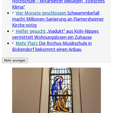
Hochschule – Mitarbeiter beklagen „toxisches
Klima“
Vier Monate geschlossen
Schwammbefall
macht Millionen-Sanierung an Flamersheimer
Kirche nötig
Helfer gesucht
„Viadukt“ aus Köln-Nippes
vermittelt Wohnungslosen ein Zuhause
Mehr Platz
Die Rochus-Musikschule in
Bickendorf bekommt einen Anbau
Mehr anzeigen