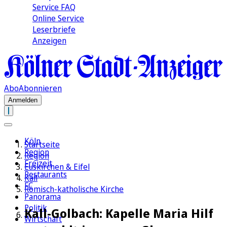
Service FAQ
Online Service
Leserbriefe
Anzeigen
Abo
Abonnieren
Anmelden
Köln
Startseite
Region
Region
Freizeit
Euskirchen & Eifel
Restaurants
Kall
FC
Römisch-katholische Kirche
Panorama
Politik
Kall-Golbach: Kapelle Maria Hilf
Wirtschaft