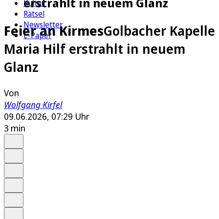
erstrahlt in neuem Glanz
Kultur
Rätsel
Newsletter
Feier an Kirmes
Golbacher Kapelle
E-Paper
Maria Hilf erstrahlt in neuem
Glanz
Von
Wolfgang Kirfel
09.06.2026, 07:29 Uhr
3 min
Auf Google bevorzugen
Anhören
Schrift
Merken
Drucken
Teilen