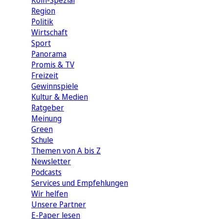
Köln-Spezial
Region
Politik
Wirtschaft
Sport
Panorama
Promis & TV
Freizeit
Gewinnspiele
Kultur & Medien
Ratgeber
Meinung
Green
Schule
Themen von A bis Z
Newsletter
Podcasts
Services und Empfehlungen
Wir helfen
Unsere Partner
E-Paper lesen