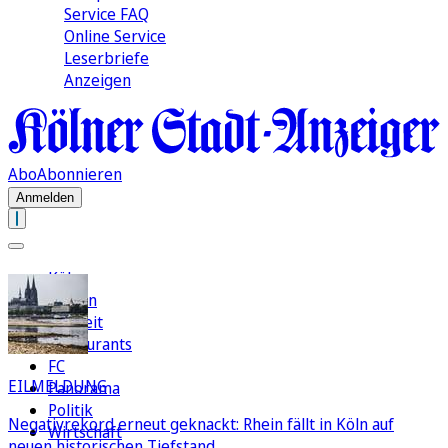
Service FAQ
Online Service
Leserbriefe
Anzeigen
Abo
Abonnieren
Anmelden
Köln
Region
Freizeit
Restaurants
FC
EILMELDUNG
Panorama
Politik
Negativrekord erneut geknackt: Rhein fällt in Köln auf
Wirtschaft
neuen historischen Tiefstand