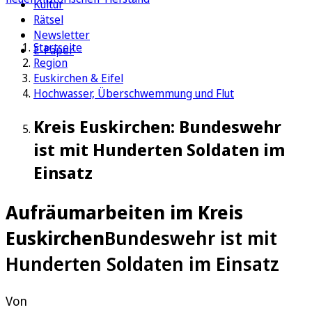
Kultur
Rätsel
Newsletter
Startseite
E-Paper
Region
Euskirchen & Eifel
Hochwasser, Überschwemmung und Flut
Kreis Euskirchen: Bundeswehr
ist mit Hunderten Soldaten im
Einsatz
Aufräumarbeiten im Kreis
Euskirchen
Bundeswehr ist mit
Hunderten Soldaten im Einsatz
Von