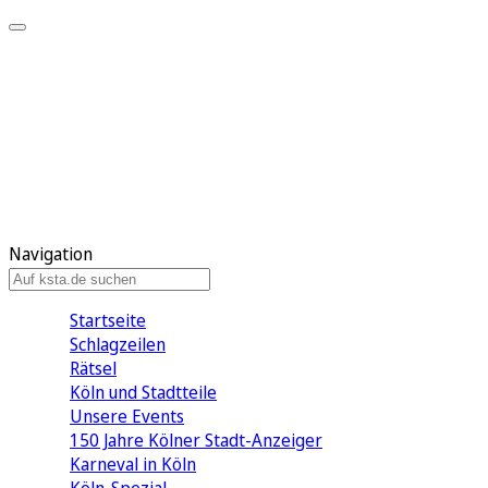
Mein KStA
Meine Artikel
Meine Region
Meine Newsletter
Mein KStA PLUS
Mein E-Paper
Navigation
Startseite
Schlagzeilen
Rätsel
Köln und Stadtteile
Unsere Events
150 Jahre Kölner Stadt-Anzeiger
Karneval in Köln