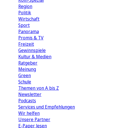
Köln-Spezial
Region
Politik
Wirtschaft
Sport
Panorama
Promis & TV
Freizeit
Gewinnspiele
Kultur & Medien
Ratgeber
Meinung
Green
Schule
Themen von A bis Z
Newsletter
Podcasts
Services und Empfehlungen
Wir helfen
Unsere Partner
E-Paper lesen