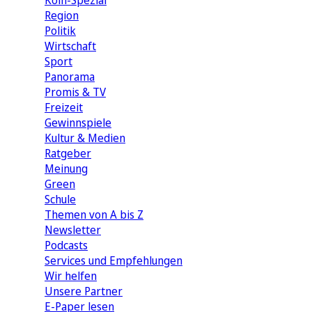
Köln-Spezial
Region
Politik
Wirtschaft
Sport
Panorama
Promis & TV
Freizeit
Gewinnspiele
Kultur & Medien
Ratgeber
Meinung
Green
Schule
Themen von A bis Z
Newsletter
Podcasts
Services und Empfehlungen
Wir helfen
Unsere Partner
E-Paper lesen