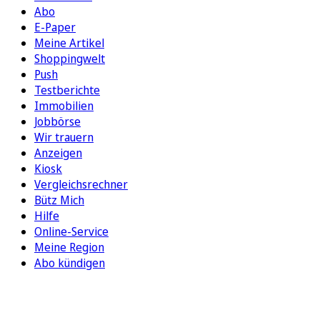
Abo
E-Paper
Meine Artikel
Shoppingwelt
Push
Testberichte
Immobilien
Jobbörse
Wir trauern
Anzeigen
Kiosk
Vergleichsrechner
Bütz Mich
Hilfe
Online-Service
Meine Region
Abo kündigen
FOLGEN SIE UNS
ENTDECKEN SIE UNSERE APP