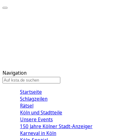
Mein KStA
Meine Artikel
Meine Region
Meine Newsletter
Mein KStA PLUS
Mein E-Paper
Navigation
Startseite
Schlagzeilen
Rätsel
Köln und Stadtteile
Unsere Events
150 Jahre Kölner Stadt-Anzeiger
Karneval in Köln