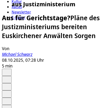
Kultur
aus Justizministerium
Rätsel
Newsletter
Aus für Gerichtstage?
Pläne des
E-Paper
Justizministeriums bereiten
Euskirchener Anwälten Sorgen
Von
Michael Schwarz
08.10.2025, 07:28 Uhr
5 min
Auf Google bevorzugen
Anhören
Schrift
Merken
Drucken
Teilen