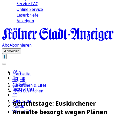
Service FAQ
Online Service
Leserbriefe
Anzeigen
Abo
Abonnieren
Anmelden
Köln
Startseite
Region
Region
Freizeit
Euskirchen & Eifel
Restaurants
Kreis Euskirchen
FC
Panorama
Gerichtstage: Euskirchener
Politik
Anwälte besorgt wegen Plänen
Wirtschaft