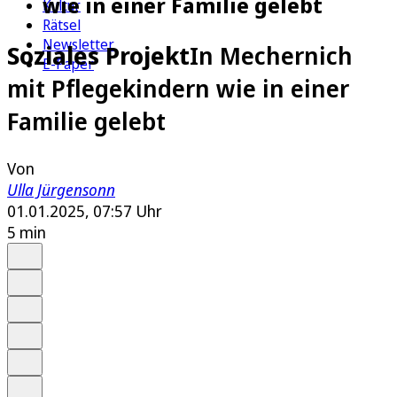
wie in einer Familie gelebt
Kultur
Rätsel
Newsletter
Soziales Projekt
In Mechernich
E-Paper
mit Pflegekindern wie in einer
Familie gelebt
Von
Ulla Jürgensonn
01.01.2025, 07:57 Uhr
5 min
Auf Google bevorzugen
Anhören
Schrift
Merken
Drucken
Teilen