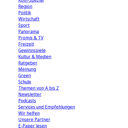
Köln-Spezial
Region
Politik
Wirtschaft
Sport
Panorama
Promis & TV
Freizeit
Gewinnspiele
Kultur & Medien
Ratgeber
Meinung
Green
Schule
Themen von A bis Z
Newsletter
Podcasts
Services und Empfehlungen
Wir helfen
Unsere Partner
E-Paper lesen