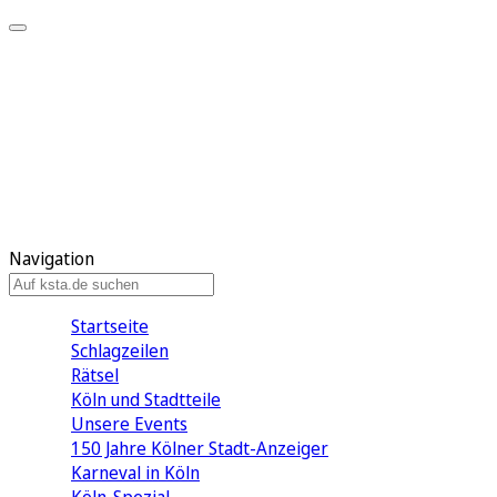
Mein KStA
Meine Artikel
Meine Region
Meine Newsletter
Mein KStA PLUS
Mein E-Paper
Navigation
Startseite
Schlagzeilen
Rätsel
Köln und Stadtteile
Unsere Events
150 Jahre Kölner Stadt-Anzeiger
Karneval in Köln