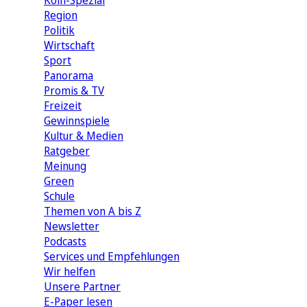
Köln-Spezial
Region
Politik
Wirtschaft
Sport
Panorama
Promis & TV
Freizeit
Gewinnspiele
Kultur & Medien
Ratgeber
Meinung
Green
Schule
Themen von A bis Z
Newsletter
Podcasts
Services und Empfehlungen
Wir helfen
Unsere Partner
E-Paper lesen