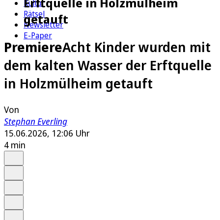
Erftquelle in Holzmülheim
Kultur
Rätsel
getauft
Newsletter
E-Paper
Premiere
Acht Kinder wurden mit
dem kalten Wasser der Erftquelle
in Holzmülheim getauft
Von
Stephan Everling
15.06.2026, 12:06 Uhr
4 min
Auf Google bevorzugen
Anhören
Schrift
Merken
Drucken