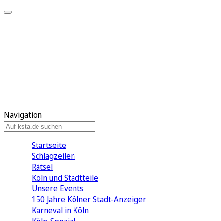
Mein KStA
Meine Artikel
Meine Region
Meine Newsletter
Mein KStA PLUS
Mein E-Paper
Navigation
Startseite
Schlagzeilen
Rätsel
Köln und Stadtteile
Unsere Events
150 Jahre Kölner Stadt-Anzeiger
Karneval in Köln