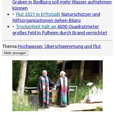
Graben in Bedburg soll mehr Wasser aufnehmen
können
Flut 2021 in Erftstadt
Naturschützer und
Hilfsorganisationen ziehen Bilanz
Trockenheit hält an
4000 Quadratmeter
großes Feld in Pulheim durch Brand vernichtet
Thema:
Hochwasser, Überschwemmung und Flut
Mehr anzeigen