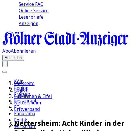
Service FAQ
Online Service
Leserbriefe
Anzeigen
Abo
Abonnieren
Anmelden
Köln
Startseite
Region
Region
Freizeit
Euskirchen & Eifel
Restaurants
Nettersheim
FC
Erftverband
Panorama
Politik
Nettersheim: Acht Kinder in der
Wirtschaft