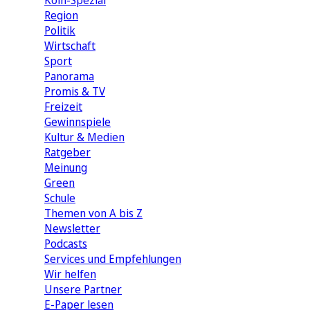
Köln-Spezial
Region
Politik
Wirtschaft
Sport
Panorama
Promis & TV
Freizeit
Gewinnspiele
Kultur & Medien
Ratgeber
Meinung
Green
Schule
Themen von A bis Z
Newsletter
Podcasts
Services und Empfehlungen
Wir helfen
Unsere Partner
E-Paper lesen