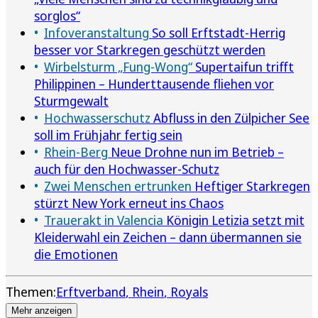
sorglos“
Infoveranstaltung
So soll Erftstadt-Herrig
besser vor Starkregen geschützt werden
Wirbelsturm „Fung-Wong“
Supertaifun trifft
Philippinen – Hunderttausende fliehen vor
Sturmgewalt
Hochwasserschutz
Abfluss in den Zülpicher See
soll im Frühjahr fertig sein
Rhein-Berg
Neue Drohne nun im Betrieb –
auch für den Hochwasser-Schutz
Zwei Menschen ertrunken
Heftiger Starkregen
stürzt New York erneut ins Chaos
Trauerakt in Valencia
Königin Letizia setzt mit
Kleiderwahl ein Zeichen – dann übermannen sie
die Emotionen
Themen:
Erftverband
Rhein
Royals
Mehr anzeigen