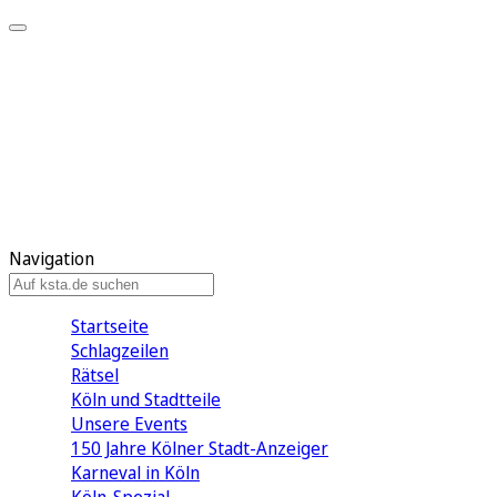
Mein KStA
Meine Artikel
Meine Region
Meine Newsletter
Mein KStA PLUS
Mein E-Paper
Navigation
Startseite
Schlagzeilen
Rätsel
Köln und Stadtteile
Unsere Events
150 Jahre Kölner Stadt-Anzeiger
Karneval in Köln