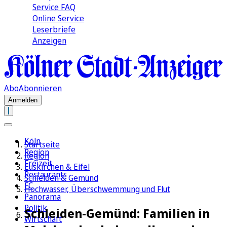
Service FAQ
Online Service
Leserbriefe
Anzeigen
Abo
Abonnieren
Anmelden
Köln
Startseite
Region
Region
Freizeit
Euskirchen & Eifel
Restaurants
Schleiden & Gemünd
FC
Hochwasser, Überschwemmung und Flut
Panorama
Politik
Schleiden-Gemünd: Familien in
Wirtschaft