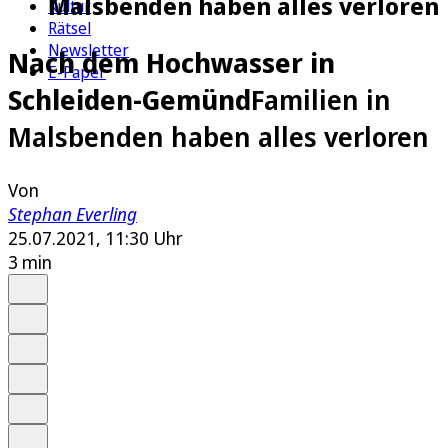
Malsbenden haben alles verloren
Kultur
Rätsel
Newsletter
Nach dem Hochwasser in
E-Paper
Schleiden-Gemünd
Familien in
Malsbenden haben alles verloren
Von
Stephan Everling
25.07.2021, 11:30 Uhr
3 min
Auf Google bevorzugen
Anhören
Schrift
Merken
Drucken
Teilen