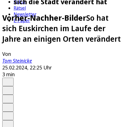
sich die Stadt verändert hat
Kultur
Rätsel
Newsletter
Vorher-Nachher-Bilder
So hat
E-Paper
sich Euskirchen im Laufe der
Jahre an einigen Orten verändert
Von
Tom Steinicke
25.02.2024, 22:25 Uhr
3 min
Auf Google bevorzugen
Anhören
Schrift
Merken
Drucken
Teilen