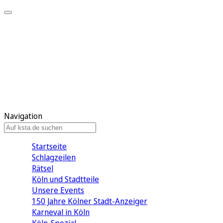
Mein KStA
Meine Artikel
Meine Region
Meine Newsletter
Mein KStA PLUS
Mein E-Paper
Navigation
Startseite
Schlagzeilen
Rätsel
Köln und Stadtteile
Unsere Events
150 Jahre Kölner Stadt-Anzeiger
Karneval in Köln