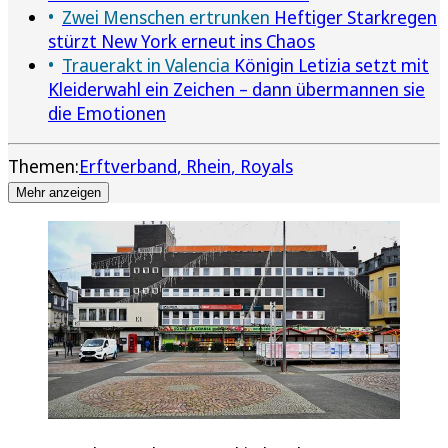
Zwei Menschen ertrunken
Heftiger Starkregen
stürzt New York erneut ins Chaos
Trauerakt in Valencia
Königin Letizia setzt mit
Kleiderwahl ein Zeichen – dann übermannen sie
die Emotionen
Themen:
Erftverband
Rhein
Royals
Mehr anzeigen