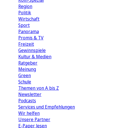
Köln-Spezial
Region
Politik
Wirtschaft
Sport
Panorama
Promis & TV
Freizeit
Gewinnspiele
Kultur & Medien
Ratgeber
Meinung
Green
Schule
Themen von A bis Z
Newsletter
Podcasts
Services und Empfehlungen
Wir helfen
Unsere Partner
E-Paper lesen