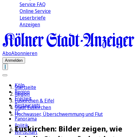
Service FAQ
Online Service
Leserbriefe
Anzeigen
Abo
Abonnieren
Anmelden
Köln
Startseite
Region
Region
Freizeit
Euskirchen & Eifel
Restaurants
Stadt Euskirchen
FC
Hochwasser, Überschwemmung und Flut
Panorama
Politik
Euskirchen: Bilder zeigen, wie
Wirtschaft