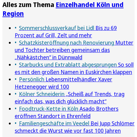
Alles zum Thema
Einzelhandel Köln und
Region
Sommerschlussverkauf bei Lidl
Bis zu 69
Prozent auf Grill, Zelt und mehr
Schatzkisteröffnung nach Renovierung
Mutter
und Tochter betreiben gemeinsam das
„Nähkästchen“ in Dünnwald
Starbucks und Extrablatt abgesprungen
So soll
es mit den großen Namen in Euskirchen klappen
Persönlich
Lebensmittelhändler Xaver
Hetzenegger wird 100
Kölner Schneiderin
„Scheiß auf Trends, trag
einfach das, was dich glücklich macht“
Foodtruck-Kette in Köln
Asado Brothers
eröffnen Standort in Ehrenfeld
Familiengeschäfte im Veedel
Bei Jupp Schlömer
schmeckt die Wurst wie vor fast 100 Jahren