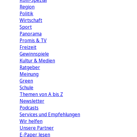
Köln-Spezial
Region
Politik
Wirtschaft
Sport
Panorama
Promis & TV
Freizeit
Gewinnspiele
Kultur & Medien
Ratgeber
Meinung
Green
Schule
Themen von A bis Z
Newsletter
Podcasts
Services und Empfehlungen
Wir helfen
Unsere Partner
E-Paper lesen