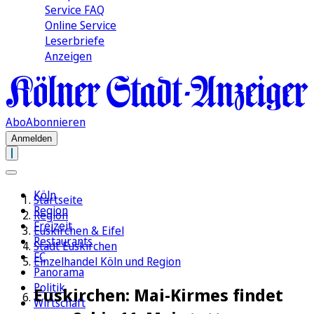
Service FAQ
Online Service
Leserbriefe
Anzeigen
Abo
Abonnieren
Anmelden
Köln
Startseite
Region
Region
Freizeit
Euskirchen & Eifel
Restaurants
Stadt Euskirchen
FC
Einzelhandel Köln und Region
Panorama
Politik
Euskirchen: Mai-Kirmes findet
Wirtschaft