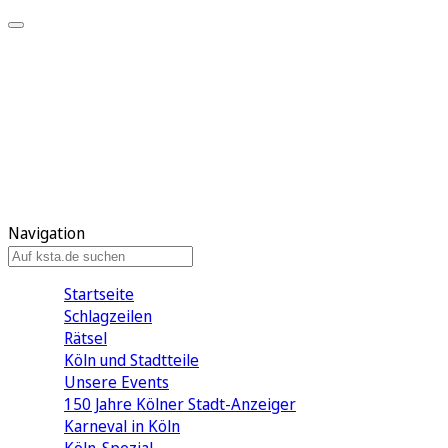
Mein KStA
Meine Artikel
Meine Region
Meine Newsletter
Mein KStA PLUS
Mein E-Paper
Navigation
Startseite
Schlagzeilen
Rätsel
Köln und Stadtteile
Unsere Events
150 Jahre Kölner Stadt-Anzeiger
Karneval in Köln