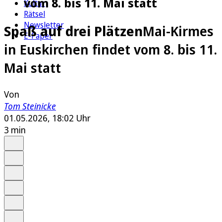
vom 8. bis 11. Mai statt
Kultur
Rätsel
Newsletter
Spaß auf drei Plätzen
Mai-Kirmes
E-Paper
in Euskirchen findet vom 8. bis 11.
Mai statt
Von
Tom Steinicke
01.05.2026, 18:02 Uhr
3 min
Auf Google bevorzugen
Anhören
Schrift
Merken
Drucken
Teilen