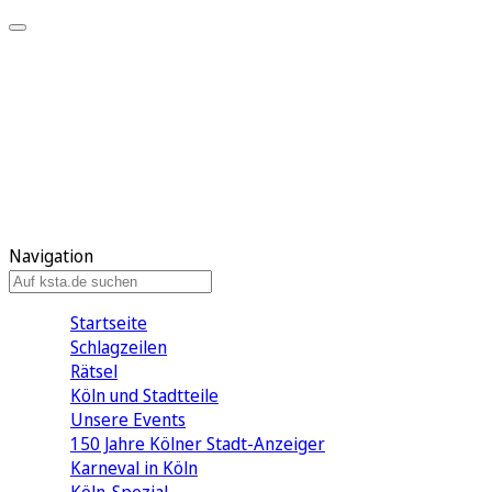
Mein KStA
Meine Artikel
Meine Region
Meine Newsletter
Mein KStA PLUS
Mein E-Paper
Navigation
Startseite
Schlagzeilen
Rätsel
Köln und Stadtteile
Unsere Events
150 Jahre Kölner Stadt-Anzeiger
Karneval in Köln