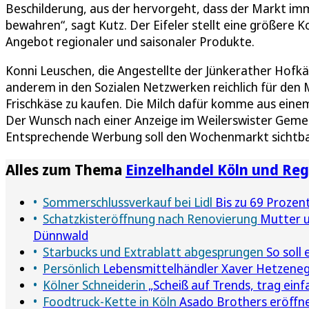
Beschilderung, aus der hervorgeht, dass der Markt imme
bewahren“, sagt Kutz. Der Eifeler stellt eine größere 
Angebot regionaler und saisonaler Produkte.
Konni Leuschen, die Angestellte der Jünkerather Hofkä
anderem in den Sozialen Netzwerken reichlich für den 
Frischkäse zu kaufen. Die Milch dafür komme aus eine
Der Wunsch nach einer Anzeige im Weilerswister Gemein
Entsprechende Werbung soll den Wochenmarkt sichtbar
Alles zum Thema
Einzelhandel Köln und Reg
Sommerschlussverkauf bei Lidl
Bis zu 69 Prozent
Schatzkisteröffnung nach Renovierung
Mutter u
Dünnwald
Starbucks und Extrablatt abgesprungen
So soll
Persönlich
Lebensmittelhändler Xaver Hetzeneg
Kölner Schneiderin
„Scheiß auf Trends, trag einf
Foodtruck-Kette in Köln
Asado Brothers eröffne