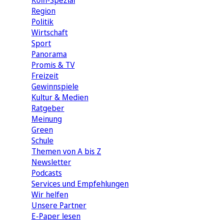
Köln-Spezial
Region
Politik
Wirtschaft
Sport
Panorama
Promis & TV
Freizeit
Gewinnspiele
Kultur & Medien
Ratgeber
Meinung
Green
Schule
Themen von A bis Z
Newsletter
Podcasts
Services und Empfehlungen
Wir helfen
Unsere Partner
E-Paper lesen