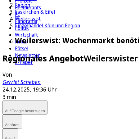
Freizeit
Region
Restaurants
Euskirchen & Eifel
FC
Weilerswist
Panorama
Einzelhandel Köln und Region
Politik
Wirtschaft
Weilerswist: Wochenmarkt benöt
Kultur
Rätsel
Newsletter
Regionales Angebot
Weilerswiste
E-Paper
Von
Gerriet Scheben
24.12.2025, 19:36 Uhr
3 min
Auf Google bevorzugen
Anhören