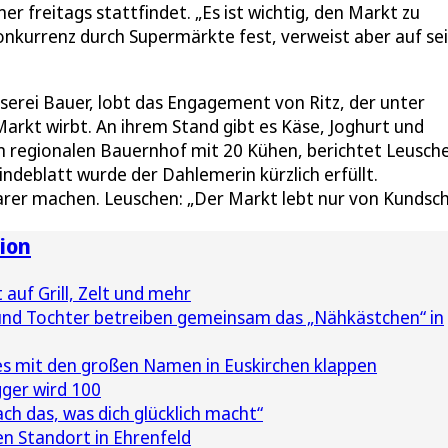
r freitags stattfindet. „Es ist wichtig, den Markt zu
Konkurrenz durch Supermärkte fest, verweist aber auf se
serei Bauer, lobt das Engagement von Ritz, der unter
Markt wirbt. An ihrem Stand gibt es Käse, Joghurt und
m regionalen Bauernhof mit 20 Kühen, berichtet Leusch
deblatt wurde der Dahlemerin kürzlich erfüllt.
er machen. Leuschen: „Der Markt lebt nur von Kundsch
ion
 auf Grill, Zelt und mehr
nd Tochter betreiben gemeinsam das „Nähkästchen“ in
 es mit den großen Namen in Euskirchen klappen
ger wird 100
ach das, was dich glücklich macht“
n Standort in Ehrenfeld