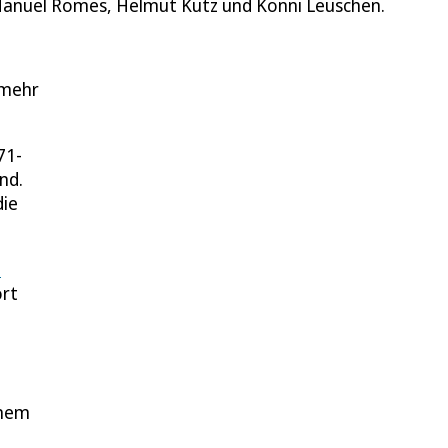
 Manuel Romes, Helmut Kutz und Konni Leuschen.
 mehr
71-
nd.
die
t
ort
inem