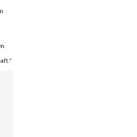
in
en.
aft.“